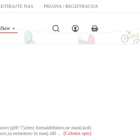
KTIRAJTE NAS
PRIJAVA / REGISTRACIJA
lčkov
Shopping
cart
snovi (pH=7),brez formaldehidov,ne masti,koži
čkov,za nemoteno in manj sliš …
[Celoten opis]