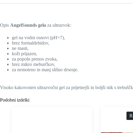
Opis
AngelSounds gela
za ultrazvok:
gel na vodni osnovi (pH=7),
brez formaldehidov,
ne masti,
koži prijazen,
za popoln prenos zvoka,
brez mikro mehurčkov,
za nemoteno in manj slišno drsenje.
Visoko kakovosten ultrazvočni gel za prijetnejši in boljši stik s trebuš
Podobni izdelki
R