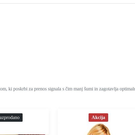
čkom, ki poskrbi za prenos signala s čim manj šumi in zagotavlja optimaln
azprodano
Akcija