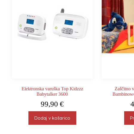
Elektronska varuška Top Kidzzz
Zaščitno v
Babytalker 3600
Bambinowor
99,90
€
Dodaj v košarico
P