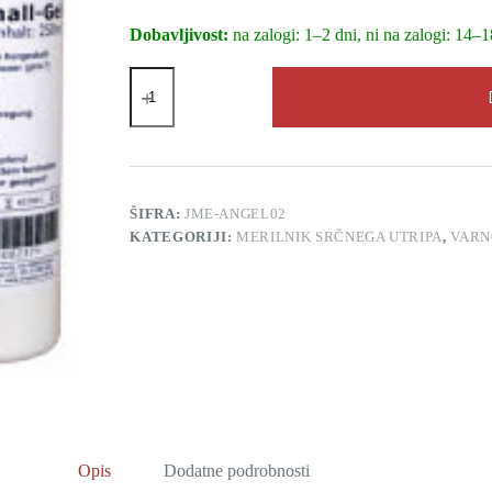
Dobavljivost:
na zalogi: 1–2 dni, ni na zalogi: 14–1
AngelSounds
gel
za
ultrazvok
(250
ml)
količina
ŠIFRA:
JME-ANGEL02
KATEGORIJI:
MERILNIK SRČNEGA UTRIPA
,
VARN
Opis
Dodatne podrobnosti