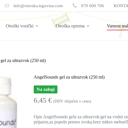
info@otroska-trgovina.com
070 600 706
KONTA
Otroški vozički
Otroška oprema
Varnost ma
el za ultrazvok (250 ml)
AngelSounds gel za ultrazvok (250 ml)
Na zalogi
6,45
€
(DDV vključen v ceno)
Opis AngelSounds gela za ultrazvok:gel na vodni o
prijazen,za popoln prenos zvoka,brez mikro mehur