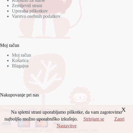
Koristno za starše
Zemljevid strani
Uporaba piškotkov
Varstvo osebnih podatkov
Moj račun
Moj račun
Košarica
Blagajna
Nakupovanje pri nas
X
Omogočamo plačila s karticami in Paypalom.
Na spletni strani uporabljamo piškotke, da vam zagotovimo
najboljšo možno uporabniško izkušnjo.
Strinjam se
Zapri
Nastavitve
Copyright © 2026 - Otroska-trgovina.com