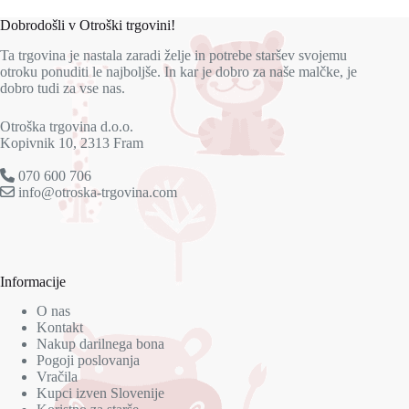
različic.
različic.
Možnosti
Možnosti
Dobrodošli v Otroški trgovini!
lahko
lahko
izberete
izberete
Ta trgovina je nastala zaradi želje in potrebe staršev svojemu
na
na
otroku ponuditi le najboljše. In kar je dobro za naše malčke, je
strani
strani
dobro tudi za vse nas.
izdelka
izdelka
Otroška trgovina d.o.o.
Kopivnik 10, 2313 Fram
070 600 706
info@otroska-trgovina.com
Informacije
O nas
Kontakt
Nakup darilnega bona
Pogoji poslovanja
Vračila
Kupci izven Slovenije