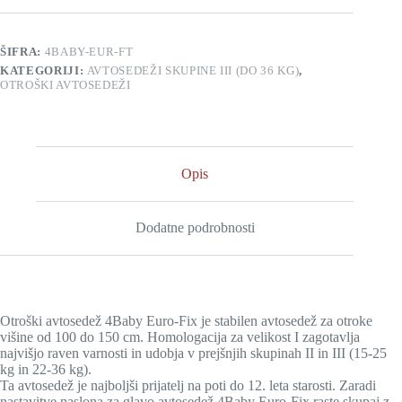
105-
150cm
(15-
ŠIFRA:
4BABY-EUR-FT
36
KATEGORIJI:
AVTOSEDEŽI SKUPINE III (DO 36 KG)
,
kg)
OTROŠKI AVTOSEDEŽI
-
turkizen
količina
Opis
Dodatne podrobnosti
Otroški avtosedež 4Baby Euro-Fix je stabilen avtosedež za otroke
višine od 100 do 150 cm. Homologacija za velikost I zagotavlja
najvišjo raven varnosti in udobja v prejšnjih skupinah II in III (15-25
kg in 22-36 kg).
Ta avtosedež je najboljši prijatelj na poti do 12. leta starosti. Zaradi
nastavitve naslona za glavo avtosedež 4Baby Euro-Fix raste skupaj z