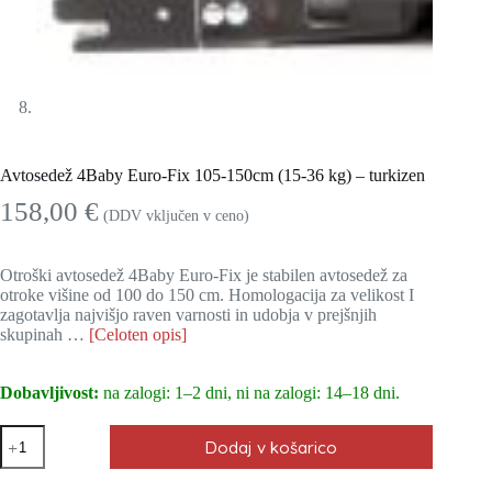
Avtosedež 4Baby Euro-Fix 105-150cm (15-36 kg) – turkizen
158,00
€
(DDV vključen v ceno)
Otroški avtosedež 4Baby Euro-Fix je stabilen avtosedež za
otroke višine od 100 do 150 cm. Homologacija za velikost I
zagotavlja najvišjo raven varnosti in udobja v prejšnjih
skupinah …
[Celoten opis]
Dobavljivost:
na zalogi: 1–2 dni, ni na zalogi: 14–18 dni.
Avtosedež
Dodaj v košarico
4Baby
Euro-
Fix