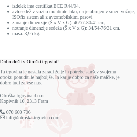
izdelek ima certifikat ECE R44/04,
avtosedež v vozilo montirate tako, da je obrnjen v smeri vožnje,
ISOfix sistem ali z avtomobilskimi pasovi
zunanje dimenzije (Š x V x G): 46/57-80/41 cm,
notranje dimenzije sedeža (Š
x V x G
): 34/54-76/31 cm,
masa: 3,95 kg.
Dobrodošli v Otroški trgovini!
Ta trgovina je nastala zaradi želje in potrebe staršev svojemu
otroku ponuditi le najboljše. In kar je dobro za naše malčke, je
dobro tudi za vse nas.
Otroška trgovina d.o.o.
Kopivnik 10, 2313 Fram
070 600 706
info@otroska-trgovina.com