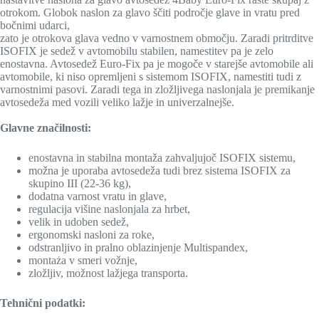
otrokom. Globok naslon za glavo ščiti področje glave in vratu pred
bočnimi udarci,
zato je otrokova glava vedno v varnostnem območju. Zaradi pritrditve
ISOFIX je sedež v avtomobilu stabilen, namestitev pa je zelo
enostavna. Avtosedež Euro-Fix pa je mogoče v starejše avtomobile ali
avtomobile, ki niso opremljeni s sistemom ISOFIX, namestiti tudi z
varnostnimi pasovi. Zaradi tega in zložljivega naslonjala je premikanje
avtosedeža med vozili veliko lažje in univerzalnejše.
Glavne značilnosti:
enostavna in stabilna montaža zahvaljujoč ISOFIX
sistemu,
možna je uporaba avtosedeža tudi brez sistema ISOFIX za
skupino III (22-36 kg),
dodatna varnost vratu in glave,
regulacija višine naslonjala za hrbet,
velik in udoben sedež,
ergonomski nasloni za roke,
odstranljivo in pralno oblazinjenje Multispandex,
montaża v smeri vožnje,
zložljiv, možnost lažjega transporta.
Tehnični podatki: