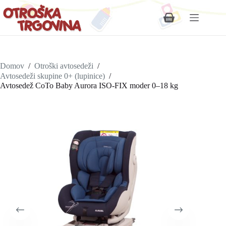
Shopping
cart
Domov
/
Otroški avtosedeži
/
Avtosedeži skupine 0+ (lupinice)
/
Avtosedež CoTo Baby Aurora ISO-FIX moder 0–18 kg