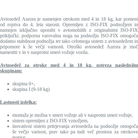
Avtosedež Aurora je namenjen otrokom med 4 in 18 kg, kar pomeni
od rojstva do 4. leta starosti. Opremljen z ISO-FIX podnožjem in
namnjen izključno uporabi v avtomobilih z originalnimi ISO-FIX
priključki. podporna varovalna noga na podnožju ISO-FIX omogoča
dodatno stabilnost podnožja ter tako celotnega sistem z avtosedežem in
pripomore k še večji varnosti. Otroški avtosedež Aurora je moč
namestiti v in v nasprotni smeri vožnje vozila.
Avtosedež za otroke med 4 in 18 kg, ustreza naslednjim
skupinam:
skupina 0+,
skupina I (9-18 kg)
Lastnosti izdelka:
montaža je možna v smeri vožnje ali v nasprotni smeri vožnje,
sistem opremljen z ISO-FIX vznožjem,
inovativni sistem pritrjevanja avtosedeža na podnožje omogoča
še večjo varnost, prav tako pa tudi več prostora za otrokove
nogice,