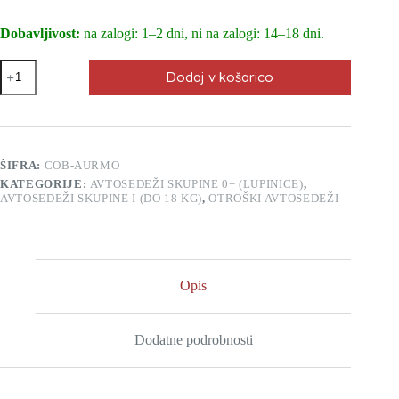
Dobavljivost:
na zalogi: 1–2 dni, ni na zalogi: 14–18 dni.
Avtosedež
Dodaj v košarico
CoTo
Baby
Aurora
ISO-
FIX
moder
ŠIFRA:
COB-AURMO
0–
KATEGORIJE:
AVTOSEDEŽI SKUPINE 0+ (LUPINICE)
,
18
AVTOSEDEŽI SKUPINE I (DO 18 KG)
,
OTROŠKI AVTOSEDEŽI
kg
količina
Opis
Dodatne podrobnosti