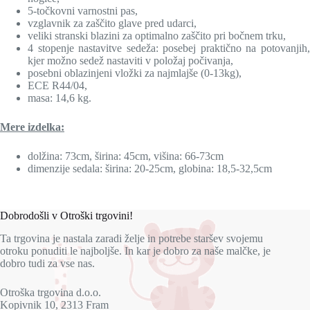
5-točkovni varnostni pas,
vzglavnik za zaščito glave pred udarci,
veliki stranski blazini za optimalno zaščito pri bočnem trku,
4 stopenje nastavitve sede
ža: p
osebej praktič
no na potovanjih
kjer možno sedež nastaviti v položaj počivanja,
posebni oblazinjeni vložki za najmlajše (0-13kg),
ECE R44/04,
masa: 14,6 kg.
Mere izdelka:
dolžina: 73cm, širina: 45cm, višina: 66-73cm
dimenzije sedala: širina: 20-25cm, globina: 18,5-32,5cm
Dobrodošli v Otroški trgovini!
Ta trgovina je nastala zaradi želje in potrebe staršev svojemu
otroku ponuditi le najboljše. In kar je dobro za naše malčke, je
dobro tudi za vse nas.
Otroška trgovina d.o.o.
Kopivnik 10, 2313 Fram