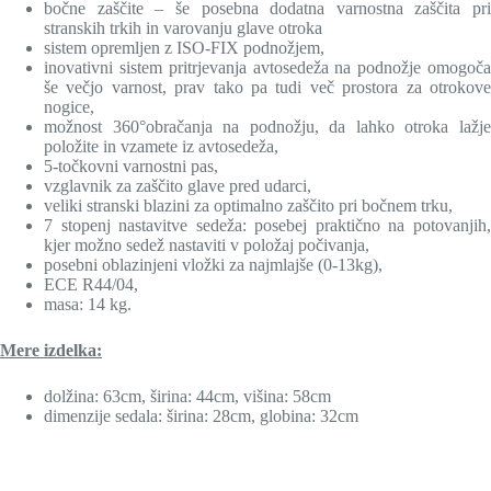
bočne zaščite – še posebna dodatna varnostna zaščita pri
stranskih trkih in varovanju glave otroka
sistem opremljen z ISO-FIX podnožjem,
inovativni sistem pritrjevanja avtosedeža na podnožje omogoča
še večjo varnost, prav tako pa tudi več prostora za otrokove
nogice,
možnost 360°obračanja na podnožju, da lahko otroka lažje
položite in vzamete iz avtosedeža,
5-točkovni varnostni pas,
vzglavnik za zaščito glave pred udarci,
veliki stranski blazini za optimalno zaščito pri bočnem trku,
7 stopenj nastavitve sede
ža: p
osebej praktično na potovanjih
kjer možno sedež nastaviti v položaj počivanja,
posebni oblazinjeni vložki za najmlajše (0-13kg),
ECE R44/04,
masa: 14 kg.
Mere izdelka:
dolžina: 63cm, širina: 44cm, višina: 58cm
dimenzije sedala: širina: 28cm, globina: 32cm