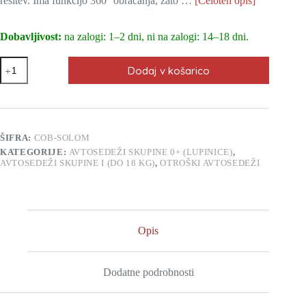
rešitev. Ima funkcijo 360° obračanja, zato …
[Celoten opis]
Dobavljivost:
na zalogi: 1–2 dni, ni na zalogi: 14–18 dni.
Avtosedež
Dodaj v košarico
CoTo
Baby
Solario
ISO-
FIX
olive
ŠIFRA:
COB-SOLOM
melange
KATEGORIJE:
AVTOSEDEŽI SKUPINE 0+ (LUPINICE)
,
0–
AVTOSEDEŽI SKUPINE I (DO 18 KG)
,
OTROŠKI AVTOSEDEŽI
18
kg
količina
Opis
Dodatne podrobnosti