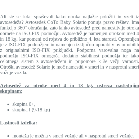
Ali ste se kdaj spraševali kako otroka najlažje položiti in vzeti iz
avtosedeža? Avtosedež CoTo Baby Solario ponuja pravo rešitev. Ima
funkcijo 360° obračanja, zato lahko avtosedež pred namestitvijo otroka
obrnete na ISO-FIX podnožju. Avtosedež je namenjen otrokom med 4
in 18 kg, kar pomeni od rojstva do približno 4. leta starosti. Opremljen
je z ISO-FIX podnožjem in namenjen izključno uporabi v avtomobilih
z originalnimi ISO-FIX priključki. Podporna varovalna noga na
podnožju ISO-FIX omogoča dodatno stabilnost podnožja ter tako
celotnega sistem z avtosedežem in pripomore k še večji varnosti.
Otroški avtosedež Solario je moč namestiti v smeri in v nasprotni smeri
vožnje vozila.
Avtosedež za otroke med 4 in 18 kg, ustreza naslednjim
skupinam:
skupina 0+,
skupina I (9-18 kg)
Lastnosti izdelka:
montaža je možna v smeri vožnje ali v nasprotni smeri vožnje,