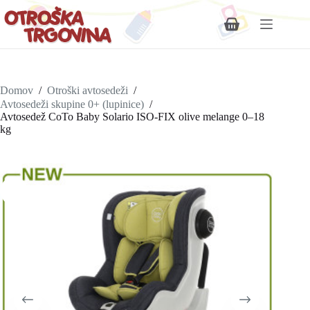
Shopping
cart
Domov
/
Otroški avtosedeži
/
Avtosedeži skupine 0+ (lupinice)
/
Avtosedež CoTo Baby Solario ISO-FIX olive melange 0–18
kg