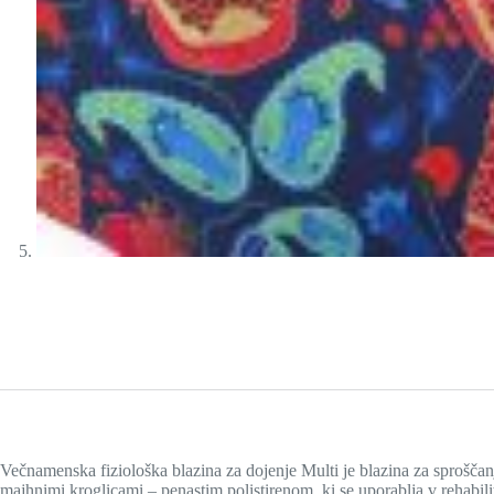
Večnamenska fiziološka blazina za dojenje Multi je blazina za sprošča
majhnimi kroglicami – penastim polistirenom, ki se uporablja v rehabil