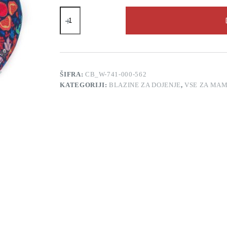
Blazina
za
dojenje
Ceba
Baby
PHYSIO
Multi
Granadas
ŠIFRA:
CB_W-741-000-562
količina
KATEGORIJI:
BLAZINE ZA DOJENJE
,
VSE ZA MAM