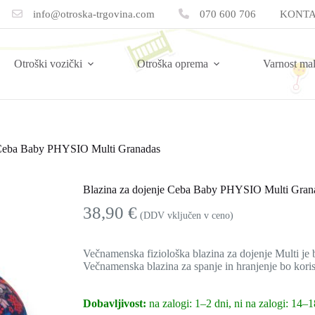
info@otroska-trgovina.com
070 600 706
KONTA
Otroški vozički
Otroška oprema
Varnost ma
e Ceba Baby PHYSIO Multi Granadas
Blazina za dojenje Ceba Baby PHYSIO Multi Gran
38,90
€
(DDV vključen v ceno)
Večnamenska fiziološka blazina za dojenje Multi je 
Večnamenska blazina za spanje in hranjenje bo kori
Dobavljivost:
na zalogi: 1–2 dni, ni na zalogi: 14–1