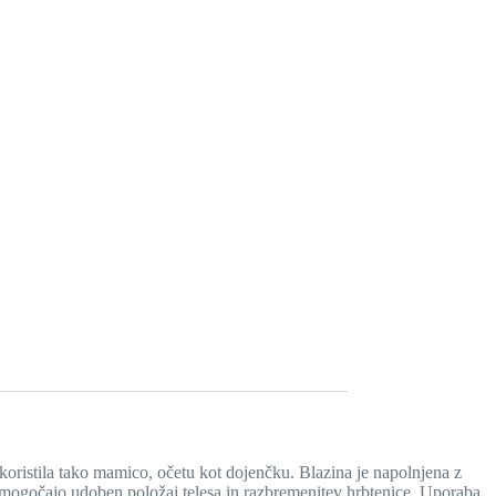
koristila tako mamico, očetu kot dojenčku. Blazina je napolnjena z
, omogočajo udoben položaj telesa in razbremenitev hrbtenice. Uporaba