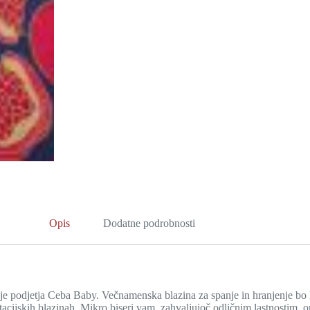
Opis
Dodatne podrobnosti
nje podjetja Ceba Baby. Večnamenska blazina za spanje in hranjenje bo 
itacijskih blazinah. Mikro biseri vam, zahvaljujoč odličnim lastnostim