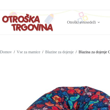
Otroški avtosedeži
Domov
/
Vse za mamice
/
Blazine za dojenje
/
Blazina za dojenj