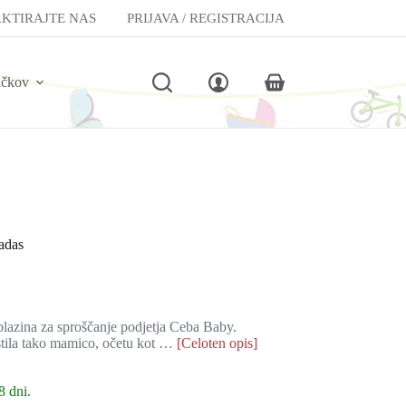
KTIRAJTE NAS
PRIJAVA / REGISTRACIJA
lčkov
Shopping
cart
adas
blazina za sproščanje podjetja Ceba Baby.
stila tako mamico, očetu kot …
[Celoten opis]
8 dni.