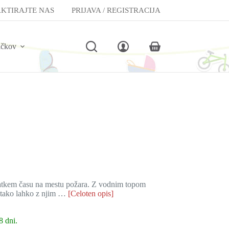
KTIRAJTE NAS
PRIJAVA / REGISTRACIJA
lčkov
Shopping
cart
kratkem času na mestu požara. Z vodnim topom
v tako lahko z njim …
[Celoten opis]
8 dni.