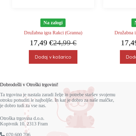
Na zalogi
Družabna igra Rakci (Granna)
Družabna i
17,49
€
24,99
€
17,
Izvirna
Trenutna
cena
cena
je
je:
Dodaj v košarico
Doda
bila:
17,49 €.
24,99 €.
Dobrodošli v Otroški trgovini!
Ta trgovina je nastala zaradi želje in potrebe staršev svojemu
otroku ponuditi le najboljše. In kar je dobro za naše malčke,
je dobro tudi za vse nas.
Otroška trgovina d.o.o.
Kopivnik 10, 2313 Fram
070 600 706