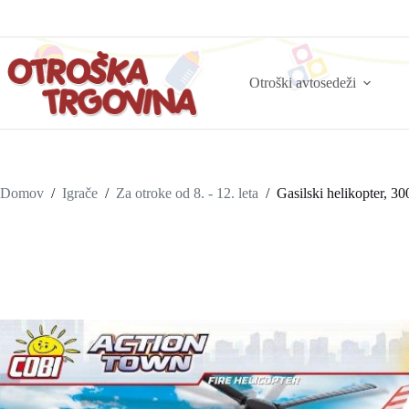
Otroški avtosedeži
Domov
/
Igrače
/
Za otroke od 8. - 12. leta
/
Gasilski helikopter, 30