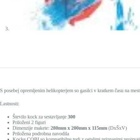
S posebej opremljenim helikopterjem so gasilci v kratkem času na mestu
Lastnosti:
Število kock za sestavljanje
300
Priloženi 2 figuri
Dimenzije makete:
280mm x 200mm x 115mm
(DxŠxV)
Priložena podrobna navodila
Kocke COBI so kompatibilne tudi z ostalimi priznanimi proizvaj