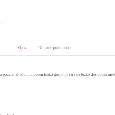
Opis
Dodatne podrobnosti
 požara. Z vodnim topom lahko gasijo požare na težko dostopnih mestih,
alci kock