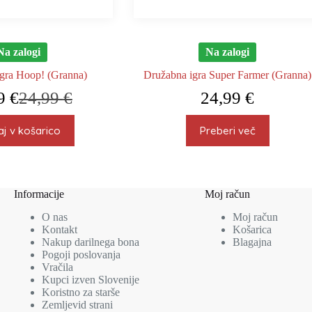
Na zalogi
Na zalogi
gra Hoop! (Granna)
Družabna igra Super Farmer (Granna)
49
€
24,99
€
24,99
€
Izvirna
Trenutna
cena
cena
je
je:
j v košarico
Preberi več
bila:
17,49 €.
24,99 €.
Informacije
Moj račun
O nas
Moj račun
Kontakt
Košarica
Nakup darilnega bona
Blagajna
Pogoji poslovanja
Vračila
Kupci izven Slovenije
Koristno za starše
Zemljevid strani