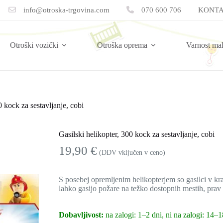
info@otroska-trgovina.com
070 600 706
KONTA
Otroški vozički
Otroška oprema
Varnost ma
0 kock za sestavljanje, cobi
Gasilski helikopter, 300 kock za sestavljanje, cobi
19,90
€
(DDV vključen v ceno)
S posebej opremljenim helikopterjem so gasilci v 
lahko gasijo požare na težko dostopnih mestih, pra
Dobavljivost:
na zalogi: 1–2 dni, ni na zalogi: 14–1