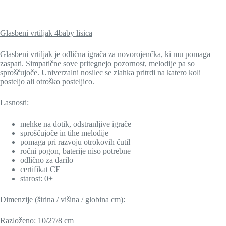
Glasbeni vrtiljak 4baby lisica
Glasbeni vrtiljak je odlična igrača za novorojenčka, ki mu pomaga
zaspati. Simpatične sove pritegnejo pozornost, melodije pa so
sproščujoče. Univerzalni nosilec se zlahka pritrdi na katero koli
posteljo ali otroško posteljico.
Lasnosti:
mehke na dotik, odstranljive igrače
sproščujoče in tihe melodije
pomaga pri razvoju otrokovih čutil
ročni pogon, baterije niso potrebne
odlično za darilo
certifikat CE
starost: 0+
Dimenzije (širina / višina / globina cm):
Razloženo: 10/27/8 cm