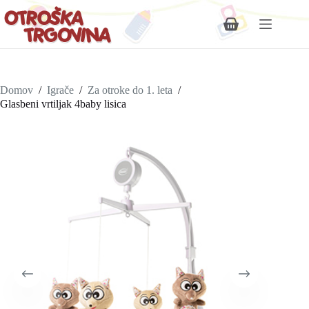
Shopping
cart
Domov
/
Igrače
/
Za otroke do 1. leta
/
Glasbeni vrtiljak 4baby lisica