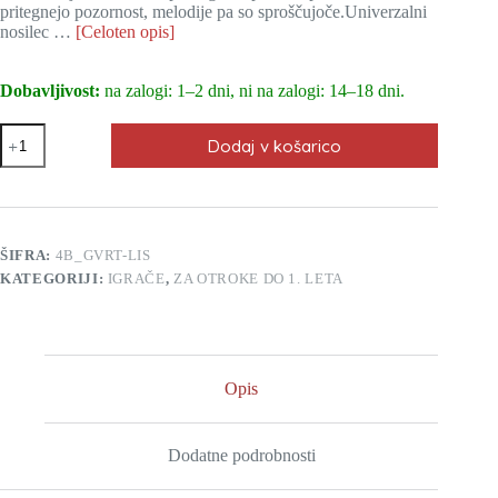
pritegnejo pozornost, melodije pa so sproščujoče.Univerzalni
nosilec …
[Celoten opis]
Dobavljivost:
na zalogi: 1–2 dni, ni na zalogi: 14–18 dni.
Glasbeni
Dodaj v košarico
vrtiljak
4baby
lisica
količina
ŠIFRA:
4B_GVRT-LIS
KATEGORIJI:
IGRAČE
,
ZA OTROKE DO 1. LETA
Opis
Dodatne podrobnosti