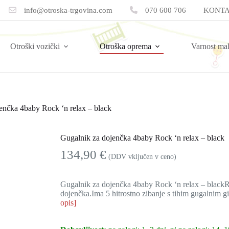
info@otroska-trgovina.com
070 600 706
KONTA
Otroški vozički
Otroška oprema
Varnost ma
enčka 4baby Rock ‘n relax – black
Gugalnik za dojenčka 4baby Rock ‘n relax – black
134,90
€
(DDV vključen v ceno)
Gugalnik za dojenčka 4baby Rock ‘n relax – blackRo
dojenčka.Ima 5 hitrostno zibanje s tihim gugalnim g
opis]