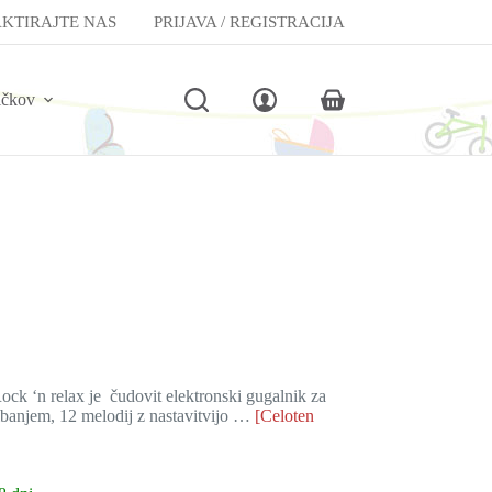
KTIRAJTE NAS
PRIJAVA / REGISTRACIJA
lčkov
Shopping
cart
ck ‘n relax je čudovit elektronski gugalnik za
ibanjem, 12 melodij z nastavitvijo …
[Celoten