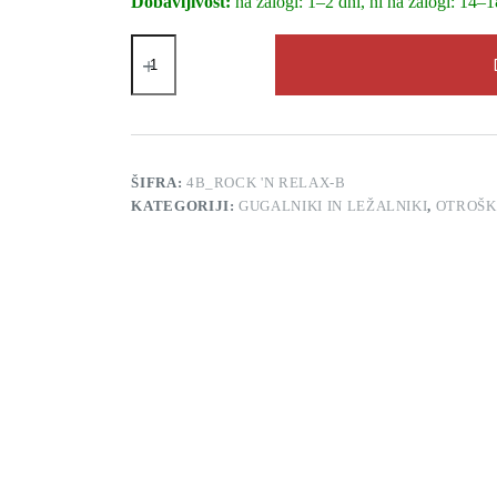
Dobavljivost:
na zalogi: 1–2 dni, ni na zalogi: 14–1
Gugalnik
za
dojenčka
4baby
Rock
'n
relax
-
ŠIFRA:
4B_ROCK 'N RELAX-B
black
KATEGORIJI:
GUGALNIKI IN LEŽALNIKI
,
OTROŠK
količina