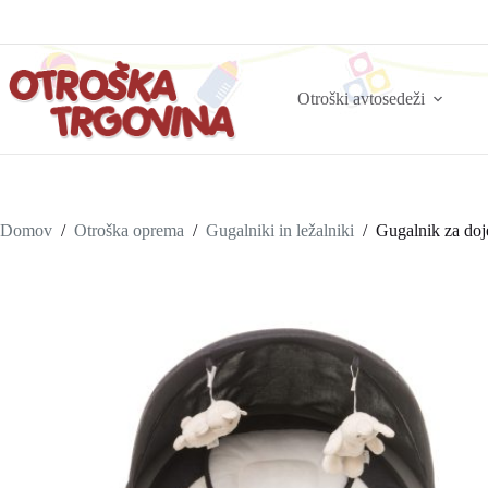
Otroški avtosedeži
Domov
/
Otroška oprema
/
Gugalniki in ležalniki
/
Gugalnik za doj