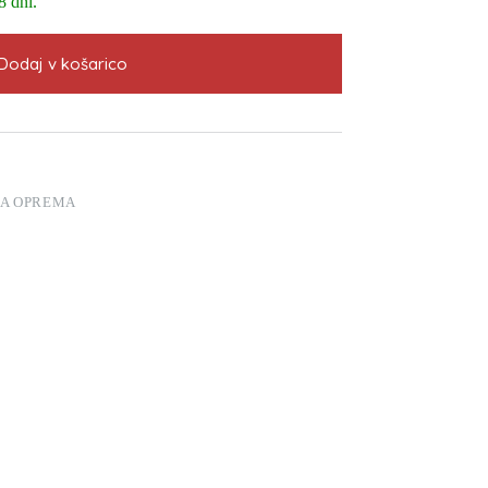
8 dni.
Dodaj v košarico
A OPREMA