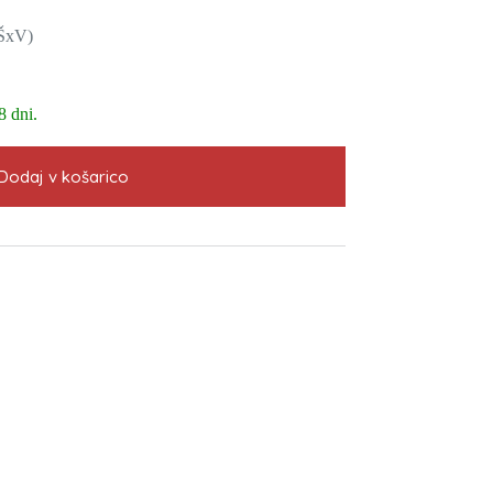
ŠxV)
8 dni.
Dodaj v košarico