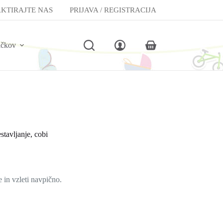
KTIRAJTE NAS
PRIJAVA / REGISTRACIJA
lčkov
Shopping
cart
stavljanje, cobi
e in vzleti navpično.