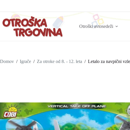
Otroški avtosedeži
Domov
/
Igrače
/
Za otroke od 8. - 12. leta
/
Letalo za navpični vzle