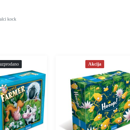
alci kock
azprodano
Akcija