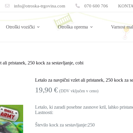
info@otroska-trgovina.com
070 600 706
KONTA
Otroški vozički
Otroška oprema
Varnost ma
t ali pristanek, 250 kock za sestavljanje, cobi
Letalo za navpični vzlet ali pristanek, 250 kock za se
19,90
€
(DDV vključen v ceno)
Letalo, ki zaradi posebne zasnove kril, lahko pristan
Lastnosti:
Število kock za sestavljanje:250