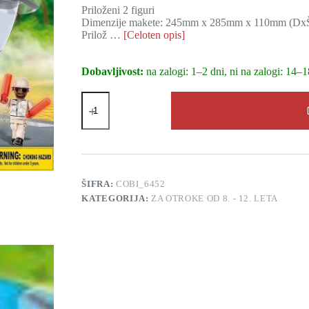
Priloženi 2 figuri
Dimenzije makete: 245mm x 285mm x 110mm (Dx
Prilož …
[Celoten opis]
Dobavljivost:
na zalogi: 1–2 dni, ni na zalogi: 14–1
Letalo
za
navpični
vzlet
ali
pristanek,
250
kock
ŠIFRA:
COBI_6452
za
KATEGORIJA:
ZA OTROKE OD 8. - 12. LETA
sestavljanje,
cobi
količina