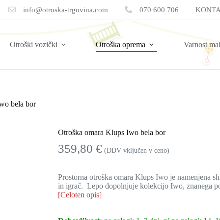
info@otroska-trgovina.com
070 600 706
KONTA
Otroški vozički
Otroška oprema
Varnost ma
wo bela bor
Otroška omara Klups Iwo bela bor
359,80
€
(DDV vključen v ceno)
Prostorna otroška omara Klups Iwo je namenjena sh
in igrač. Lepo dopolnjuje kolekcijo Iwo, znanega p
[Celoten opis]