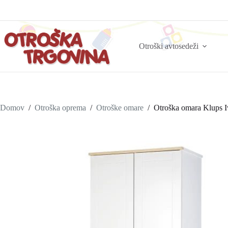
Otroški avtosedeži
Domov
/
Otroška oprema
/
Otroške omare
/
Otroška omara Klups I