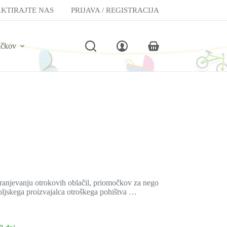
KTIRAJTE NAS
PRIJAVA / REGISTRACIJA
lčkov
Shopping
cart
ranjevanju otrokovih oblačil, priomočkov za nego
oljskega proizvajalca otroškega pohištva …