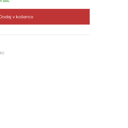
8 dni.
Dodaj v košarico
RE