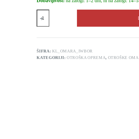
Dobavljivost:
na zalogi: 1–2 dni, ni na zalogi: 14–1
Otroška
omara
Klups
Iwo
bela
bor
količina
ŠIFRA:
KL_OMARA_IWBOR
KATEGORIJI:
OTROŠKA OPREMA
,
OTROŠKE OMA