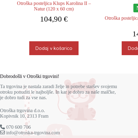
Otroška posteljica Klups Karolina II –
Natur (120 x 60 cm)
104,90
€
Otroška postelji
1
Dodaj v košarico
Doda
Dobrodošli v Otroški trgovini!
Ta trgovina je nastala zaradi želje in potrebe staršev svojemu
otroku ponuditi le najboljše. In kar je dobro za naše malčke,
je dobro tudi za vse nas.
Otroška trgovina d.o.o.
Kopivnik 10, 2313 Fram
070 600 706
info@otroska-trgovina.com