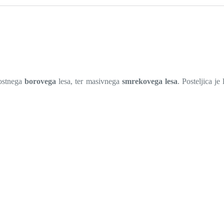
vostnega
borovega
lesa, ter masivnega
smrekovega lesa
. Posteljica je