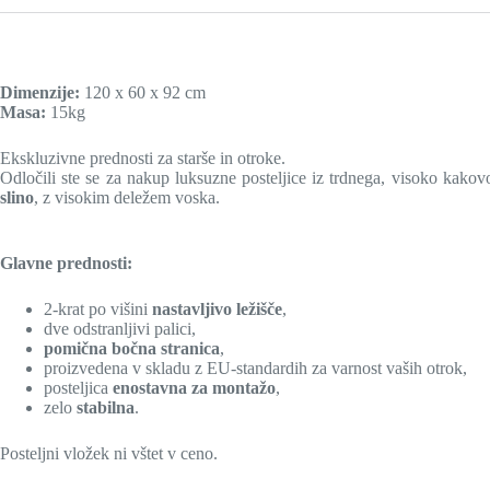
Dimenzije:
120 x 60 x 92 cm
Masa:
15kg
Ekskluzivne prednosti za starše in otroke.
Odločili ste se za nakup luksuzne posteljice iz trdnega, visoko kako
slino
, z visokim deležem voska.
Glavne prednosti:
2-krat po višini
nastavljivo ležišče
,
dve odstranljivi palici,
pomična bočna stranica
,
proizvedena v skladu z EU-standardih za varnost vaših otrok,
posteljica
enostavna za montažo
,
zelo
stabilna
.
Posteljni vložek ni vštet v ceno.