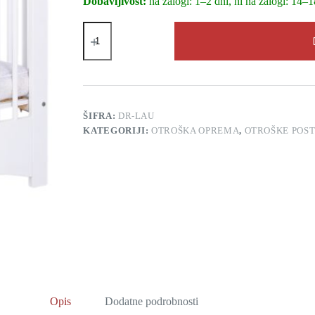
Dobavljivost:
na zalogi: 1–2 dni, ni na zalogi: 14–1
Otroška
posteljica
Laura
I
(120
x
60
cm)
ŠIFRA:
DR-LAU
količina
KATEGORIJI:
OTROŠKA OPREMA
,
OTROŠKE POST
Opis
Dodatne podrobnosti