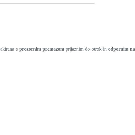
 lakirana s
prozornim premazom
prijaznim do otrok in
odpornim n