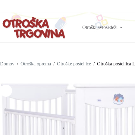
Otroški avtosedeži
Domov
/
Otroška oprema
/
Otroške posteljice
/
Otroška posteljica 