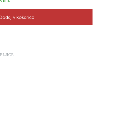
8 dni.
Dodaj v košarico
ELJICE