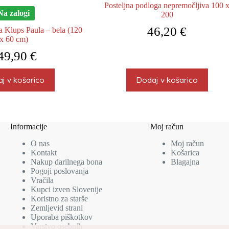
Posteljna podloga nepremočljiva 100 
Na zalogi
200
46,20
€
ca Klups Paula – bela (120
x 60 cm)
49,90
€
j v košarico
Dodaj v košarico
Informacije
Moj račun
O nas
Moj račun
Kontakt
Košarica
Nakup darilnega bona
Blagajna
Pogoji poslovanja
Vračila
Kupci izven Slovenije
Koristno za starše
Zemljevid strani
Uporaba piškotkov
Varstvo osebnih