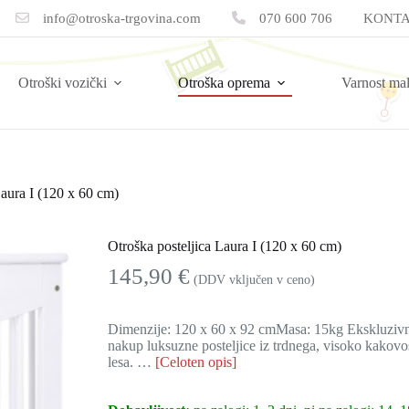
info@otroska-trgovina.com
070 600 706
KONTA
Otroški vozički
Otroška oprema
Varnost ma
Laura I (120 x 60 cm)
Otroška posteljica Laura I (120 x 60 cm)
145,90
€
(DDV vključen v ceno)
Dimenzije: 120 x 60 x 92 cmMasa: 15kg Ekskluzivne p
nakup luksuzne posteljice iz trdnega, visoko kakov
lesa. …
[Celoten opis]