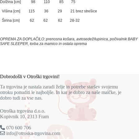
Dolžina [cm] 98 110 85 75
Višina [cm] 115 36 29 21 brez strešice
Širina [cm] 62 62 62 28-32
OPREMA ZA DOPLAČILO: prenosna košara, avtosedež/lupinica, počivalnik BABY
SAFE SLEEPER, torba za mamico in ostala oprema
Dobrodošli v Otroški trgovini!
Ta trgovina je nastala zaradi želje in potrebe staršev svojemu
otroku ponuditi le najboljše. In kar je dobro za naše malčke, je
dobro tudi za vse nas.
Otroška trgovina d.o.o.
Kopivnik 10, 2313 Fram
070 600 706
info@otroska-trgovina.com