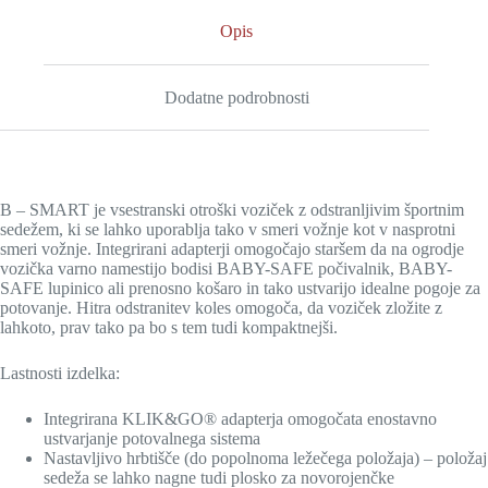
Opis
Dodatne podrobnosti
B – SMART je vsestranski otroški voziček z odstranljivim športnim
sedežem, ki se lahko uporablja tako v smeri vožnje kot v nasprotni
smeri vožnje. Integrirani adapterji omogočajo staršem da na ogrodje
vozička varno namestijo bodisi BABY-SAFE počivalnik, BABY-
SAFE lupinico ali prenosno košaro in tako ustvarijo idealne pogoje za
potovanje. Hitra odstranitev koles omogoča, da voziček zložite z
lahkoto, prav tako pa bo s tem tudi kompaktnejši.
Lastnosti izdelka:
Integrirana KLIK&GO® adapterja omogočata enostavno
ustvarjanje potovalnega sistema
Nastavljivo hrbtišče (do popolnoma ležečega položaja) – položaj
sedeža se lahko nagne tudi plosko za novorojenčke