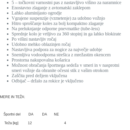
5 – točkovni varnostni pas z nastavljivo višino za naramnice
Enostavno zlaganje z avtomatski zaklepom
Lahko aluminijasto ogrodje
Vgrajene suspenzije (vzmetenje) za udobno vožnjo
Hitro sproščanje koles za bolj kompaktno zlaganje
Na preluknjanje odporne pnevmatike (tube-less)
Sprednje kolo je vrtljivo za 360 stopinj in ga lahko blokirate
Po višini nastavljiv ročaj
Udobno mehko oblazinjen ročaj
Nastavljiva podpora za nogice za največje udobje
Snemljiva vodoodporna strešica z mrežastim okencem
Prostorna nakupovalna košarica
Možnost obračanja športnega sedeža v smeri in v nasprotni
smeri vožnje da ohranite očesni stik z vašim otrokom
Zaščita pred dežjem vključena
Odbijač – držalo za rokice je vključeno
MERE IN TEŽA:
Športni del DA DA NE
Teža [kg] 12 4