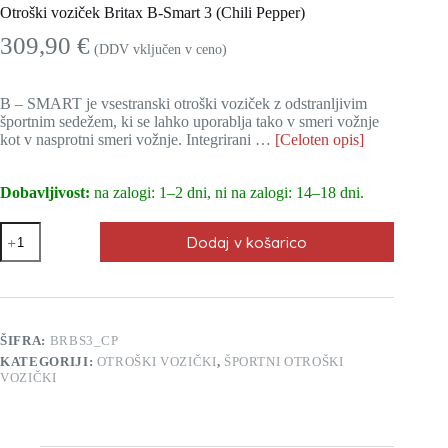
Otroški voziček Britax B-Smart 3 (Chili Pepper)
309,90
€
(DDV vključen v ceno)
B – SMART je vsestranski otroški voziček z odstranljivim
športnim sedežem, ki se lahko uporablja tako v smeri vožnje
kot v nasprotni smeri vožnje. Integrirani …
[Celoten opis]
Dobavljivost:
na zalogi: 1–2 dni, ni na zalogi: 14–18 dni.
Otroški
Dodaj v košarico
voziček
Britax
B-
Smart
3
(Chili
ŠIFRA:
BRBS3_CP
Pepper)
KATEGORIJI:
OTROŠKI VOZIČKI
,
ŠPORTNI OTROŠKI
količina
VOZIČKI