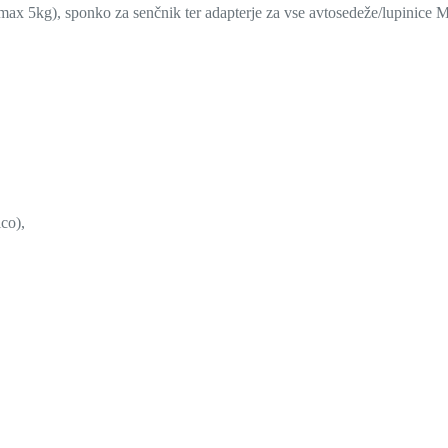
x 5kg), sponko za senčnik ter adapterje za vse avtosedeže/lupinice M
co),