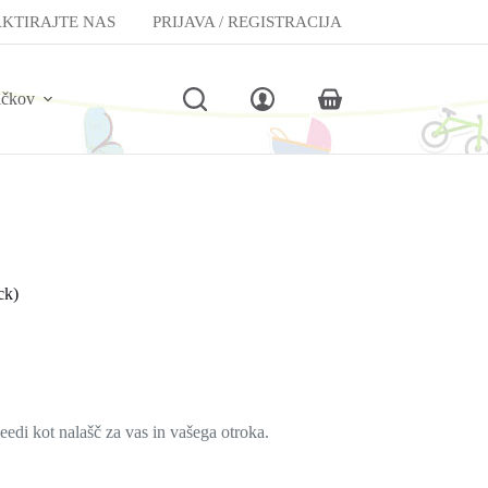
KTIRAJTE NAS
PRIJAVA / REGISTRACIJA
lčkov
Shopping
cart
ck)
peedi kot nalašč za vas in vašega otroka.