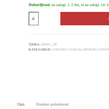
Dobavljivost:
na zalogi: 1–2 dni, ni na zalogi: 14–1
Otroški
voziček
Quinny
Speedi
Duo
Pack
(Fast
Black)
ŠIFRA:
QSPEE_FB
količina
KATEGORIJI:
OTROŠKI VOZIČKI
,
ŠPORTNI OTROŠ
Opis
Dodatne podrobnosti