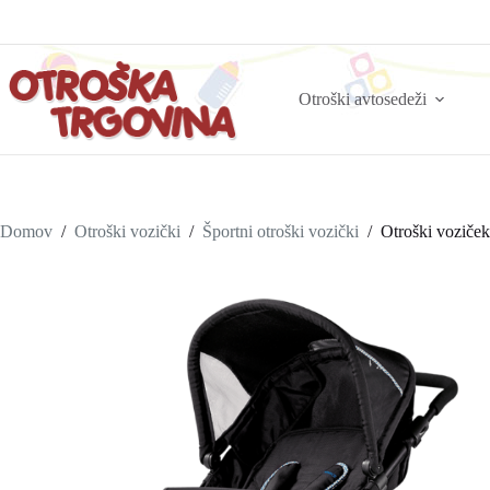
Otroški avtosedeži
Domov
/
Otroški vozički
/
Športni otroški vozički
/
Otroški voziče