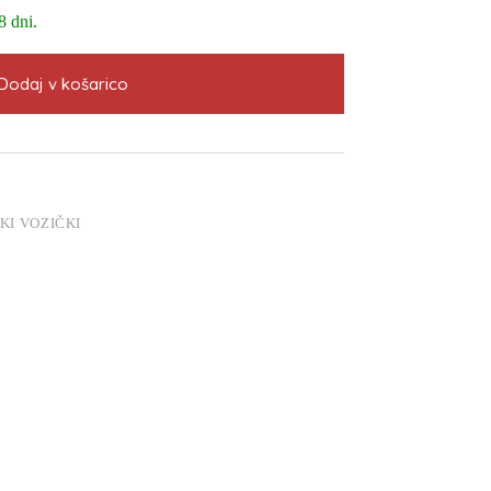
8 dni.
Dodaj v košarico
KI VOZIČKI