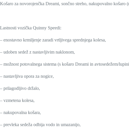
Košaro za novorojenčka Dreami, sončno streho, nakupovalno košaro (ma
Lastnosti vozička Quinny Speedi:
– enostavno krmiljenje zaradi vrtljivega sprednjega kolesa,
– udoben sedež z nastavljivim naklonom,
– možnost potovalnega sistema (s košaro Dreami in avtosedežem/lupini
– nastavljiva opora za nogice,
– prilagodljivo držalo,
– vzmetena kolesa,
– nakupovalna košara,
– prevleka sedeža odbija vodo in umazanijo,