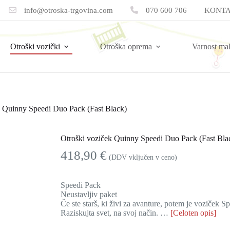
info@otroska-trgovina.com
070 600 706
KONTA
Otroški vozički
Otroška oprema
Varnost ma
k Quinny Speedi Duo Pack (Fast Black)
Otroški voziček Quinny Speedi Duo Pack (Fast Bla
418,90
€
(DDV vključen v ceno)
Speedi Pack
Neustavljiv paket
Če ste starš, ki živi za avanture, potem je voziček S
Raziskujta svet, na svoj način. …
[Celoten opis]