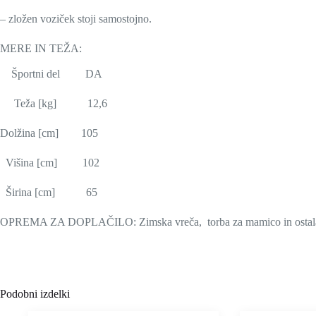
– zložen voziček stoji samostojno.
MERE IN TEŽA:
Športni del DA
Teža [kg] 12,6
Dolžina [cm] 105
Višina [cm] 102
Širina [cm] 65
OPREMA ZA DOPLAČILO: Zimska vreča, torba za mamico in ostal
Podobni izdelki