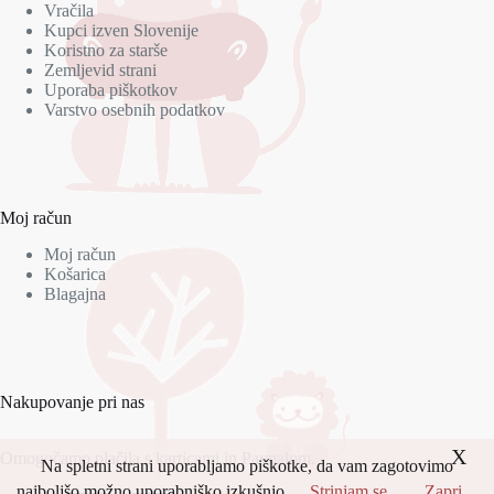
Vračila
Kupci izven Slovenije
Koristno za starše
Zemljevid strani
Uporaba piškotkov
Varstvo osebnih podatkov
Moj račun
Moj račun
Košarica
Blagajna
Nakupovanje pri nas
X
Omogočamo plačila s karticami in Paypalom.
Na spletni strani uporabljamo piškotke, da vam zagotovimo
najboljšo možno uporabniško izkušnjo.
Strinjam se
Zapri