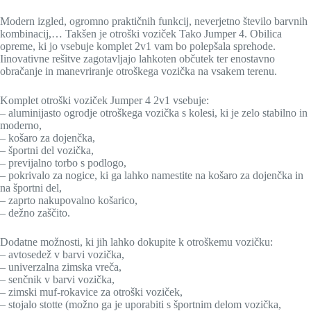
Modern izgled, ogromno praktičnih funkcij, neverjetno število barvnih
kombinacij,… Takšen je otroški voziček Tako Jumper 4. Obilica
opreme, ki jo vsebuje komplet 2v1 vam bo polepšala sprehode.
Iinovativne rešitve zagotavljajo lahkoten občutek ter enostavno
obračanje in manevriranje otroškega vozička na vsakem terenu.
Komplet otroški voziček Jumper 4 2v1 vsebuje:
– aluminijasto ogrodje otroškega vozička s kolesi, ki je zelo stabilno in
moderno,
– košaro za dojenčka,
– športni del vozička,
– previjalno torbo s podlogo,
– pokrivalo za nogice, ki ga lahko namestite na košaro za dojenčka in
na športni del,
– zaprto nakupovalno košarico,
– dežno zaščito.
Dodatne možnosti, ki jih lahko dokupite k otroškemu vozičku:
– avtosedež v barvi vozička,
– univerzalna zimska vreča,
– senčnik v barvi vozička,
– zimski muf-rokavice za otroški voziček,
– stojalo stotte (možno ga je uporabiti s športnim delom vozička,