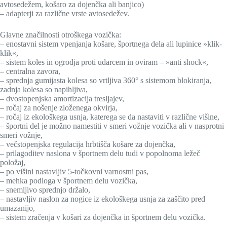
avtosedežem, košaro za dojenčka ali banjico)
– adapterji za različne vrste avtosedežev.
Glavne značilnosti otroškega vozička:
– enostavni sistem vpenjanja košare, športnega dela ali lupinice »klik-
klik«,
– sistem koles in ogrodja proti udarcem in oviram – »anti shock«,
– centralna zavora,
– sprednja gumijasta kolesa so vrtljiva 360° s sistemom blokiranja,
zadnja kolesa so napihljiva,
– dvostopenjska amortizacija tresljajev,
– ročaj za nošenje zloženega okvirja,
– ročaj iz ekološkega usnja, katerega se da nastaviti v različne višine,
– športni del je možno namestiti v smeri vožnje vozička ali v nasprotni
smeri vožnje,
– večstopenjska regulacija hrbtišča košare za dojenčka,
– prilagoditev naslona v športnem delu tudi v popolnoma ležeč
položaj,
– po višini nastavljiv 5-točkovni varnostni pas,
– mehka podloga v športnem delu vozička,
– snemljivo sprednjo držalo,
– nastavljiv naslon za nogice iz ekološkega usnja za zaščito pred
umazanijo,
– sistem zračenja v košari za dojenčka in športnem delu vozička.