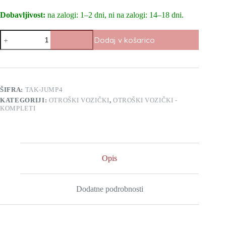
Dobavljivost:
na zalogi: 1–2 dni, ni na zalogi: 14–18 dni.
Otroški
Dodaj v košarico
voziček
Tako
Jumper
4
2v1
količina
ŠIFRA:
TAK-JUMP4
KATEGORIJI:
OTROŠKI VOZIČKI
,
OTROŠKI VOZIČKI -
KOMPLETI
Opis
Dodatne podrobnosti