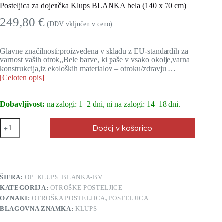
Posteljica za dojenčka Klups BLANKA bela (140 x 70 cm)
249,80
€
(DDV vključen v ceno)
Glavne značilnosti:proizvedena v skladu z EU-standardih za
varnost vaših otrok,,Bele barve, ki paše v vsako okolje,varna
konstrukcija,iz ekoloških materialov – otroku/zdravju …
[Celoten opis]
Dobavljivost:
na zalogi: 1–2 dni, ni na zalogi: 14–18 dni.
Posteljica
Dodaj v košarico
za
dojenčka
Klups
BLANKA
bela
(140
ŠIFRA:
OP_KLUPS_BLANKA-BV
x
KATEGORIJA:
OTROŠKE POSTELJICE
70
cm)
OZNAKI:
OTROŠKA POSTELJICA
,
POSTELJICA
količina
BLAGOVNA ZNAMKA:
KLUPS