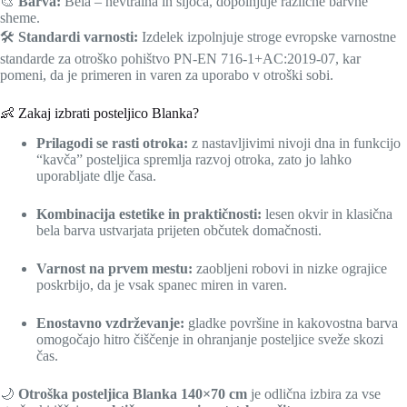
🎨
Barva:
Bela – nevtralna in sijoča, dopolnjuje različne barvne
sheme.
🛠️
Standardi varnosti:
Izdelek izpolnjuje stroge evropske varnostne
standarde za otroško pohištvo PN-EN 716-1+AC:2019-07, kar
pomeni, da je primeren in varen za uporabo v otroški sobi.
👶 Zakaj izbrati posteljico Blanka?
Prilagodi se rasti otroka:
z nastavljivimi nivoji dna in funkcijo
“kavča” posteljica spremlja razvoj otroka, zato jo lahko
uporabljate dlje časa.
Kombinacija estetike in praktičnosti:
lesen okvir in klasična
bela barva ustvarjata prijeten občutek domačnosti.
Varnost na prvem mestu:
zaobljeni robovi in nizke ograjice
poskrbijo, da je vsak spanec miren in varen.
Enostavno vzdrževanje:
gladke površine in kakovostna barva
omogočajo hitro čiščenje in ohranjanje posteljice sveže skozi
čas.
🌙
Otroška posteljica Blanka 140×70 cm
je odlična izbira za vse