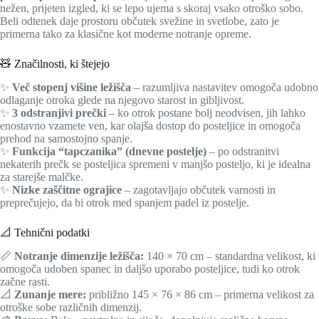
nežen, prijeten izgled, ki se lepo ujema s skoraj vsako otroško sobo.
Beli odtenek daje prostoru občutek svežine in svetlobe, zato je
primerna tako za klasične kot moderne notranje opreme.
🧸 Značilnosti, ki štejejo
✨
Več stopenj višine ležišča
– razumljiva nastavitev omogoča udobno
odlaganje otroka glede na njegovo starost in gibljivost.
✨
3 odstranjivi prečki
– ko otrok postane bolj neodvisen, jih lahko
enostavno vzamete ven, kar olajša dostop do posteljice in omogoča
prehod na samostojno spanje.
✨
Funkcija “tapczanika” (dnevne postelje)
– po odstranitvi
nekaterih prečk se posteljica spremeni v manjšo posteljo, ki je idealna
za starejše malčke.
✨
Nizke zaščitne ograjice
– zagotavljajo občutek varnosti in
preprečujejo, da bi otrok med spanjem padel iz postelje.
📐 Tehnični podatki
📏
Notranje dimenzije ležišča:
140 × 70 cm – standardna velikost, ki
omogoča udoben spanec in daljšo uporabo posteljice, tudi ko otrok
začne rasti.
📐
Zunanje mere:
približno 145 × 76 × 86 cm – primerna velikost za
otroške sobe različnih dimenzij.