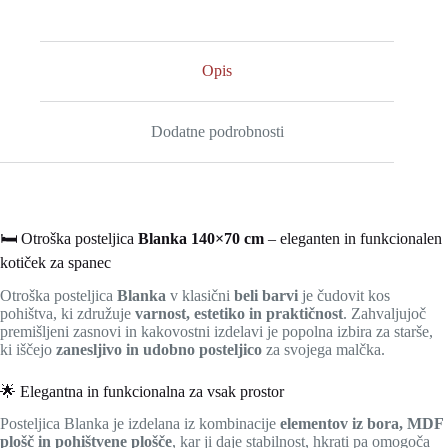
Opis
Dodatne podrobnosti
🛏️ Otroška posteljica
Blanka 140×70 cm
– eleganten in funkcionalen
kotiček za spanec
Otroška posteljica
Blanka
v klasični
beli barvi
je čudovit kos
pohištva, ki združuje
varnost, estetiko in praktičnost
. Zahvaljujoč
premišljeni zasnovi in kakovostni izdelavi je popolna izbira za starše,
ki iščejo
zanesljivo in udobno posteljico
za svojega malčka.
🌟 Elegantna in funkcionalna za vsak prostor
Posteljica Blanka je izdelana iz kombinacije
elementov iz bora, MDF
plošč in pohištvene plošče
, kar ji daje stabilnost, hkrati pa omogoča