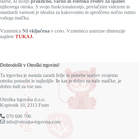
starše, ki iščejo
praktično, varno in estetsko rešitev za spanec
njihovega otroka. S svojo funkcionalnostjo, privlačnim videzom in
standardi varnosti je idealna za kakovostno in sproščeno nočno rutino
vašega malčka.
Vzmetnica
NI vključena
v ceno. Vzmetnico ustrezne dimenzije
najdete
TUKAJ
.
Dobrodošli v Otroški trgovini!
Ta trgovina je nastala zaradi želje in potrebe staršev svojemu
otroku ponuditi le najboljše. In kar je dobro za naše malčke, je
dobro tudi za vse nas.
Otroška trgovina d.o.o.
Kopivnik 10, 2313 Fram
070 600 706
info@otroska-trgovina.com