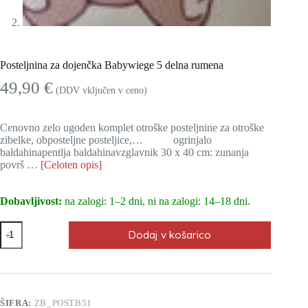
Posteljnina za dojenčka Babywiege 5 delna rumena
49,90
€
(DDV vključen v ceno)
Cenovno zelo ugoden komplet otroške posteljnine za otroške
zibelke, obposteljne posteljice,… ogrinjalo
baldahinapentlja baldahinavzglavnik 30 x 40 cm: zunanja
površ …
[Celoten opis]
Dobavljivost:
na zalogi: 1–2 dni, ni na zalogi: 14–18 dni.
Posteljnina
Dodaj v košarico
za
dojenčka
Babywiege
5
delna
rumena
ŠIFRA:
ZB_POSTB51
količina