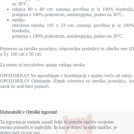
na 30°C,
odejica 80 x 80 cm: zunanja površina je iz 100% bombaža,
polnjena s 100% poliestrom, antialergijska, pralno na 30°C,
mehko
obložena obroba 195 x 23 cm: zunanja površina je iz 100%
bombaža,
polnjena s 100% poliestrom, antialergijska, pralno na 30°C.
Primerno za otroške posteljice, obposteljne posteljice in zibelke mer (D
x Š): 100 cm x 50 cm.
Za mirno in brezskrbno spanje vašega otroka.
OPOZORILO! Ne uporabljajte v kombinaciji s spalno vrečo ali odejo.
OPOZORILO! Odstranite ščitnik (obrobo) za otroško posteljico, ko
otrok že sedi brez pomoči.
Dobrodošli v Otroški trgovini!
Ta trgovina je nastala zaradi želje in potrebe staršev svojemu
otroku ponuditi le najboljše. In kar je dobro za naše malčke, je
dobro tudi za vse nas.