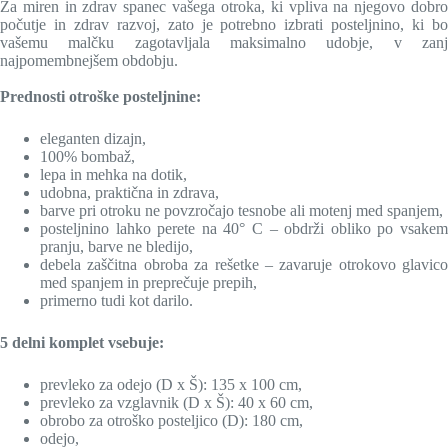
Za miren in zdrav spanec vašega otroka, ki vpliva na njegovo dobro
počutje in zdrav razvoj, zato je potrebno izbrati posteljnino, ki bo
vašemu malčku zagotavljala maksimalno udobje, v zanj
najpomembnejšem obdobju.
Prednosti otroške posteljnine:
eleganten dizajn,
100% bombaž,
lepa in mehka na dotik,
udobna, praktična in zdrava,
barve pri otroku ne povzročajo tesnobe ali motenj med spanjem,
posteljnino lahko perete na 40° C –
obdrži obliko po vsake
pranju, barve ne bledijo,
debela zaščitna obroba za rešetke –
zavaruje otrokovo glavico
med spanjem in preprečuje prepih
,
primerno tudi kot darilo.
5 delni komplet vsebuje:
p
revleko za odejo
(D x Š): 135 x 100 cm,
prevleko za vzglavnik
(D x Š): 40 x 60 cm,
obrobo
za otroško posteljico (D): 180 cm,
odejo
,