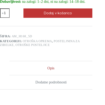
Dobavljivost:
na zalogi: 1–2 dni, ni na zalogi: 14–18 dni.
Posteljnina
Dodaj v košarico
za
otroško
posteljico
AlberoMio
sladki
medvedek
ŠIFRA:
AM_H168_5D
(5
KATEGORIJI:
OTROŠKA OPREMA
,
POSTELJNINA ZA
delna)
ZIBELKE, OTROŠKE POSTELJICE
količina
Opis
Dodatne podrobnosti