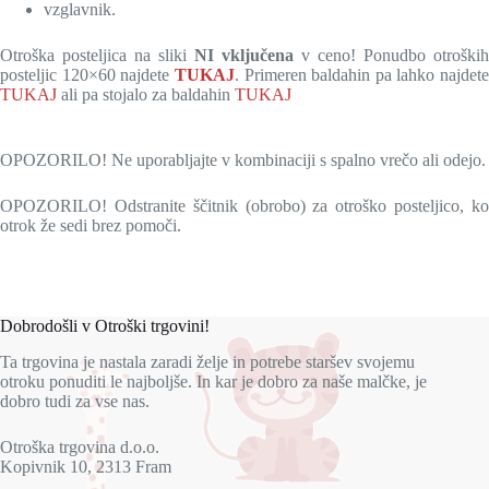
vzglavnik
.
Otroška posteljica na sliki
NI vključena
v ceno!
Ponudbo otroških
posteljic 120×60
najdete
TUKAJ
.
Primeren baldahin pa lahko najdete
TUKAJ
ali pa stojalo za baldahin
TUKAJ
OPOZORILO! Ne uporabljajte v kombinaciji s spalno vrečo ali odejo.
OPOZORILO! Odstranite ščitnik (obrobo) za otroško posteljico, ko
otrok že sedi brez pomoči.
Dobrodošli v Otroški trgovini!
Ta trgovina je nastala zaradi želje in potrebe staršev svojemu
otroku ponuditi le najboljše. In kar je dobro za naše malčke, je
dobro tudi za vse nas.
Otroška trgovina d.o.o.
Kopivnik 10, 2313 Fram