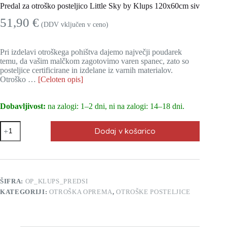
Predal za otroško posteljico Little Sky by Klups 120x60cm siv
51,90
€
(DDV vključen v ceno)
Pri izdelavi otroškega pohištva dajemo največji poudarek
temu, da vašim malčkom zagotovimo varen spanec, zato so
posteljice certificirane in izdelane iz varnih materialov.
Otroško …
[Celoten opis]
Dobavljivost:
na zalogi: 1–2 dni, ni na zalogi: 14–18 dni.
Predal
Dodaj v košarico
za
otroško
posteljico
Little
Sky
by
ŠIFRA:
OP_KLUPS_PREDSI
Klups
KATEGORIJI:
OTROŠKA OPREMA
,
OTROŠKE POSTELJICE
120x60cm
siv
količina