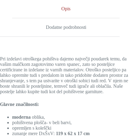
Opis
Dodatne podrobnosti
Pri izdelavi otroškega pohištva dajemo največji poudarek temu, da
vašim malčkom zagotovimo varen spanec, zato so posteljice
certificirane in izdelane iz varnih materialov. Otroško posteljico pa
lahko opremite tudi s predalom in tako pridobite dodaten prostor za
shranjevanje, s tem pa ustvarite v otroški sobici tudi red.
V njem ne
boste shranili le posteljnine, temveč tudi igrače ali oblačila. Naše
postelje lahko kupite tudi kot del pohištvene garniture.
Glavne značilnosti:
moderna
oblika,
pohištvena plošča- v beli barvi
,
opremljen s koleščki
zunanje mere DxŠxV:
119 x 62 x 17 cm