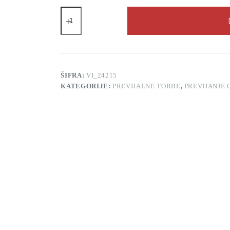
Previjalna
torba
Okiedog
Loft
Samurai
količina
ŠIFRA:
VI_24215
KATEGORIJE:
PREVIJALNE TORBE
,
PREVIJANJE