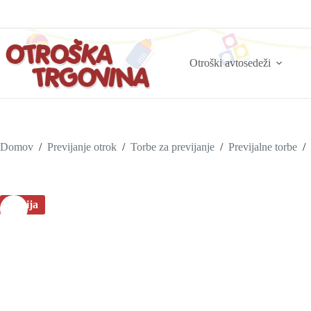
Otroški avtosedeži
Domov
/
Previjanje otrok
/
Torbe za previjanje
/
Previjalne torbe
/
Akcija