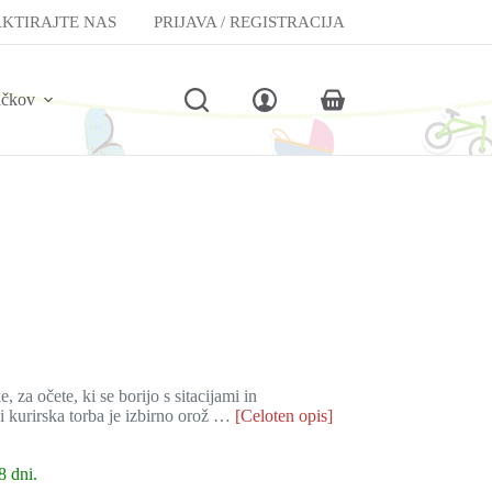
KTIRAJTE NAS
PRIJAVA / REGISTRACIJA
lčkov
Shopping
cart
za očete, ki se borijo s sitacijami in
i kurirska torba je izbirno orož …
[Celoten opis]
8 dni.