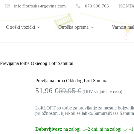
info@otroska-trgovina.com
070 600 706
KONTA
Otroški vozički
Otroška oprema
Varnost ma
Previjalna torba Okiedog Loft Samurai
Previjalna torba Okiedog Loft Samurai
51,96
€
69,95
€
(DDV vključen v ceno)
Izvirna
Trenutna
cena
cena
je
je:
LoftLOFT so torbe za previjanje za mestne bojevnike, 
bila:
51,96 €.
priložnostmi, kjerkoli se lahko.SamuraiNaša Samura
69,95 €.
Dobavljivost:
na zalogi: 1–2 dni, ni na zalogi: 14–1