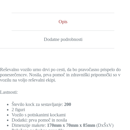
Opis
Dodatne podrobnosti
Reševalno vozilo urno drvi po cesti, da bo pravočasno prispelo do
ponesrečencev. Nosila, prva pomoč in zdravniški pripomočki so v
vozilu na voljo reševalni ekipi.
Lastnosti:
Število kock za sestavljanje:
200
2 figuri
Vozilo s potiskanimi kockami
Dodatki: prva pomoč in nosila
Dimenzije makete:
170mm x 70mm x 85mm
(DxŠxV)