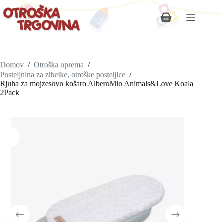
Shopping
cart
Domov
/
Otroška oprema
/
Posteljnina za zibelke, otroške posteljice
/
Rjuha za mojzesovo košaro AlberoMio Animals&Love Koala
2Pack