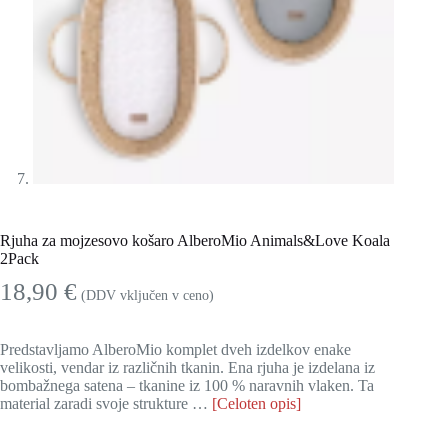
Rjuha za mojzesovo košaro AlberoMio Animals&Love Koala
2Pack
18,90
€
(DDV vključen v ceno)
Predstavljamo AlberoMio komplet dveh izdelkov enake
velikosti, vendar iz različnih tkanin. Ena rjuha je izdelana iz
bombažnega satena – tkanine iz 100 % naravnih vlaken. Ta
material zaradi svoje strukture …
[Celoten opis]