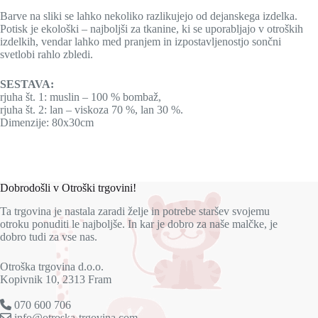
Barve na sliki se lahko nekoliko razlikujejo od dejanskega izdelka.
Potisk je ekološki – najboljši za tkanine, ki se uporabljajo v otroških
izdelkih, vendar lahko med pranjem in izpostavljenostjo sončni
svetlobi rahlo zbledi.
SESTAVA:
rjuha št. 1: muslin – 100 % bombaž,
rjuha št. 2: lan – viskoza 70 %, lan 30 %.
Dimenzije: 80x30cm
Dobrodošli v Otroški trgovini!
Ta trgovina je nastala zaradi želje in potrebe staršev svojemu
otroku ponuditi le najboljše. In kar je dobro za naše malčke, je
dobro tudi za vse nas.
Otroška trgovina d.o.o.
Kopivnik 10, 2313 Fram
070 600 706
info@otroska-trgovina.com