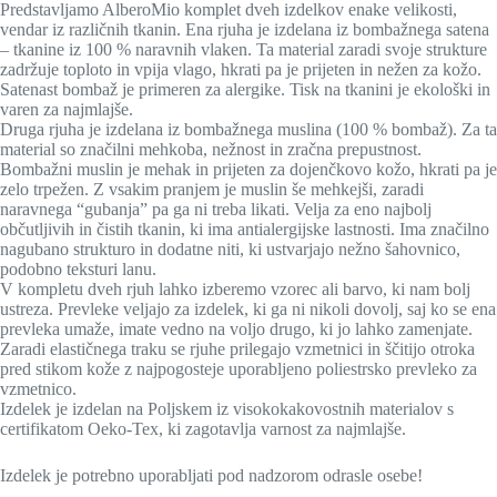
Predstavljamo AlberoMio komplet dveh izdelkov enake velikosti,
vendar iz različnih tkanin. Ena rjuha je izdelana iz bombažnega satena
– tkanine iz 100 % naravnih vlaken. Ta material zaradi svoje strukture
zadržuje toploto in vpija vlago, hkrati pa je prijeten in nežen za kožo.
Satenast bombaž je primeren za alergike. Tisk na tkanini je ekološki in
varen za najmlajše.
Druga rjuha je izdelana iz bombažnega muslina (100 % bombaž). Za ta
material so značilni mehkoba, nežnost in zračna prepustnost.
Bombažni muslin je mehak in prijeten za dojenčkovo kožo, hkrati pa je
zelo trpežen. Z vsakim pranjem je muslin še mehkejši, zaradi
naravnega “gubanja” pa ga ni treba likati. Velja za eno najbolj
občutljivih in čistih tkanin, ki ima antialergijske lastnosti. Ima značilno
nagubano strukturo in dodatne niti, ki ustvarjajo nežno šahovnico,
podobno teksturi lanu.
V kompletu dveh rjuh lahko izberemo vzorec ali barvo, ki nam bolj
ustreza. Prevleke veljajo za izdelek, ki ga ni nikoli dovolj, saj ko se ena
prevleka umaže, imate vedno na voljo drugo, ki jo lahko zamenjate.
Zaradi elastičnega traku se rjuhe prilegajo vzmetnici in ščitijo otroka
pred stikom kože z najpogosteje uporabljeno poliestrsko prevleko za
vzmetnico.
Izdelek je izdelan na Poljskem iz visokokakovostnih materialov s
certifikatom Oeko-Tex, ki zagotavlja varnost za najmlajše.
Izdelek je potrebno uporabljati pod nadzorom odrasle osebe!