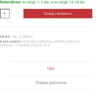
Dobavljivost:
na zalogi: 1–2 dni, ni na zalogi: 14–18 dni.
Rjuha
Dodaj v košarico
za
mojzesovo
košaro
AlberoMio
Animals&Love
Koala
ŠIFRA:
AM_ALHK003
2Pack
KATEGORIJI:
OTROŠKA OPREMA
,
POSTELJNINA ZA
količina
ZIBELKE, OTROŠKE POSTELJICE
Opis
Dodatne podrobnosti