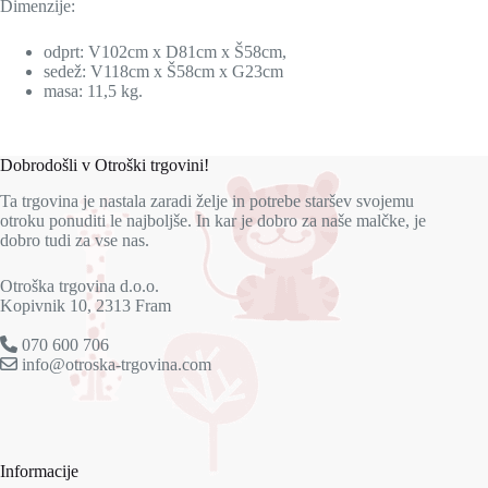
Dimenzije:
odprt: V102cm x
D81cm
x Š58cm,
sedež: V118cm x Š58cm x G23cm
masa: 11,5 kg.
Dobrodošli v Otroški trgovini!
Ta trgovina je nastala zaradi želje in potrebe staršev svojemu
otroku ponuditi le najboljše. In kar je dobro za naše malčke, je
dobro tudi za vse nas.
Otroška trgovina d.o.o.
Kopivnik 10, 2313 Fram
070 600 706
info@otroska-trgovina.com
Informacije