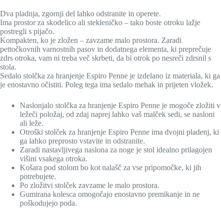
Dva pladnja, zgornji del lahko odstranite in operete.
Ima prostor za skodelico ali stekleničko – tako boste otroku lažje
postregli s pijačo.
Kompakten, ko je zložen – zavzame malo prostora. Zaradi
pettočkovnih varnostnih pasov in dodatnega elementa, ki preprečuje
zdrs otroka, vam ni treba več skrbeti, da bi otrok po nesreči zdrsnil s
stola.
Sedalo stolčka za hranjenje Espiro Penne je izdelano iz materiala, ki ga
je enostavno očistiti. Poleg tega ima sedalo mehak in prijeten vložek.
Naslonjalo stolčka za hranjenje Espiro Penne je mogoče zložiti v
ležeči položaj, od zdaj naprej lahko vaš malček sedi, se nasloni
ali leže.
Otroški stolček za hranjenje Espiro Penne ima dvojni pladenj, ki
ga lahko preprosto vstavite in odstranite.
Zaradi nastavljivega naslona za noge je stol idealno prilagojen
višini vsakega otroka.
Košara pod stolom bo kot nalašč za vse pripomočke, ki jih
potrebujete.
Po zložitvi stolček zavzame le malo prostora.
Gumirana kolesca omogočajo enostavno premikanje in ne
poškodujejo poda.