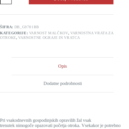
Dreambaby
zložljiva
do
140
cm
ŠIFRA:
DB_G9781BB
siva
KATEGORIJE:
VARNOST MALČKOV
,
VARNOSTNA VRATA ZA
količina
OTROKE
,
VARNOSTNE OGRAJE IN VRATCA
Opis
Dodatne podrobnosti
Pri vsakodnevnih gospodinjskih opravilih žal vsak
trenutek nimogoče opazovati početja otroka. Vsekakor je potrebno