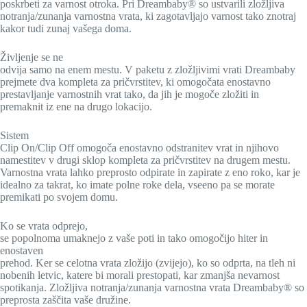
poskrbeti za varnost otroka. Pri Dreambaby® so ustvarili zložljiva
notranja/zunanja varnostna vrata, ki zagotavljajo varnost tako znotraj
kakor tudi zunaj vašega doma.
Življenje se ne
odvija samo na enem mestu. V paketu z zložljivimi vrati Dreambaby
prejmete dva kompleta za pričvrstitev, ki omogočata enostavno
prestavljanje varnostnih vrat tako, da jih je mogoče zložiti in
premaknit iz ene na drugo lokacijo.
Sistem
Clip On/Clip Off omogoča enostavno odstranitev vrat in njihovo
namestitev v drugi sklop kompleta za pričvrstitev na drugem mestu.
Varnostna vrata lahko preprosto odpirate in zapirate z eno roko, kar je
idealno za takrat, ko imate polne roke dela, vseeno pa se morate
premikati po svojem domu.
Ko se vrata odprejo,
se popolnoma umaknejo z vaše poti in tako omogočijo hiter in
enostaven
prehod. Ker se celotna vrata zložijo (zvijejo), ko so odprta, na tleh ni
nobenih letvic, katere bi morali prestopati, kar zmanjša nevarnost
spotikanja. Zložljiva notranja/zunanja varnostna vrata Dreambaby® so
preprosta zaščita vaše družine.