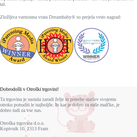
tal.
Zložljiva varnostna vrata
Dreambaby® so prejela vrsto nagrad:
Dobrodošli v Otroški trgovini!
Ta trgovina je nastala zaradi želje in potrebe staršev svojemu
otroku ponuditi le najboljše. In kar je dobro za naše malčke, je
dobro tudi za vse nas.
Otroška trgovina d.o.o.
Kopivnik 10, 2313 Fram