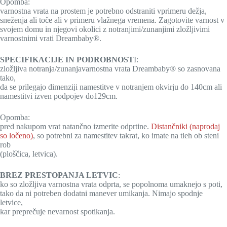
Opomba:
varnostna vrata na prostem je potrebno odstraniti vprimeru dežja,
sneženja ali toče ali v primeru vlažnega vremena. Zagotovite varnost v
svojem domu in njegovi okolici z notranjimi/zunanjimi zložljivimi
varnostnimi vrati Dreambaby®.
SPECIFIKACIJE IN PODROBNOST
I:
zložljiva notranja/zunanjavarnostna vrata Dreambaby® so zasnovana
tako,
da se prilegajo dimenziji namestitve v notranjem okvirju do 140cm ali
namestitvi izven podpojev do129cm.
Opomba:
pred nakupom vrat natančno izmerite odprtine.
Distančniki (naprodaj
so ločeno)
, so potrebni za namestitev takrat, ko imate na tleh ob steni
rob
(ploščica, letvica).
BREZ PRESTOPANJA LETVIC
:
ko so zložljiva varnostna vrata odprta, se popolnoma umaknejo s poti,
tako da ni potreben dodatni manever umikanja. Nimajo spodnje
letvice,
kar preprečuje nevarnost spotikanja.