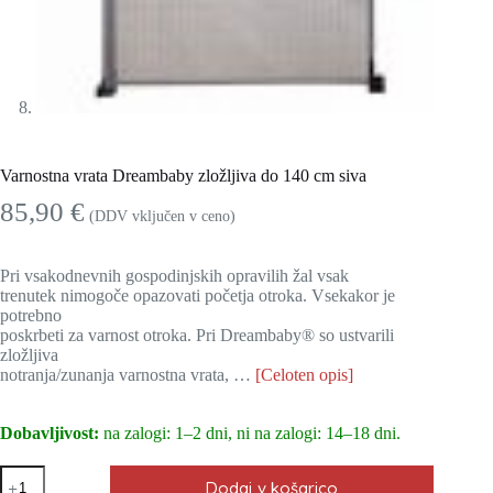
Varnostna vrata Dreambaby zložljiva do 140 cm siva
85,90
€
(DDV vključen v ceno)
Pri vsakodnevnih gospodinjskih opravilih žal vsak
trenutek nimogoče opazovati početja otroka. Vsekakor je
potrebno
poskrbeti za varnost otroka. Pri Dreambaby® so ustvarili
zložljiva
notranja/zunanja varnostna vrata, …
[Celoten opis]
Dobavljivost:
na zalogi: 1–2 dni, ni na zalogi: 14–18 dni.
Varnostna
Dodaj v košarico
vrata