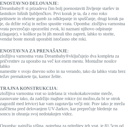
ENOSTAVNO DELOVANJE
:
Dreambaby® si prizadeva čim bolj poenostaviti življenje staršev in
lastnikov hišnih ljubljenčkov. Prvi korak je ta, da z eno roko
pritisnete in obrnete gumb za odklepanje in spuščanje, drugi korak pa
je, da držite ročaj in nežno spustite vrata. Opomba: zložljiva varnostna
vrata povzročajo opozorilni zvok, ki naznani njihovo odpiranje
(zlaganje), v kolikor pa bi jih morali tiho zapreti, lahko to storite,
vendar boste morali uporabiti istočasno obe roki.
ENOSTAVNA ZA PRENAŠANJE
:
zložljiva varnostna vrata Dreambaby®vključujejo dva kompleta za
pričvrstitev za uporabo na več kot enem mestu. Montažne nosilce
lahko
namestite v svojo dnevno sobo in na verando, tako da lahko vrata brez
težav premaknete tja, kamor želite.
TRAJNA KONSTRUKCIJA
:
zložljiva varnostna vrat so izdelana iz visokokakovostne mreže,
zasnovane tako, da zadržijo majhne rokice (ni možno,da bi se otrok
zagozdil med letvice) kar vam zagotavlja večji mir. Prav tako je mreža
zaščitena pred delovanjem UV-žarkov, kar preprečuje bledenje na
soncu in ohranja svoj nedotaknjen videz.
Opomba: najnižja višina, potrebna za pritrditev teh vrat, je 81,5cm od