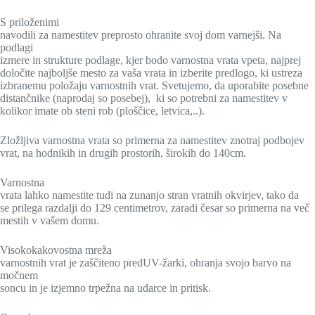
S priloženimi
navodili za namestitev preprosto ohranite svoj dom varnejši. Na
podlagi
izmere in strukture podlage, kjer bodo varnostna vrata vpeta, najprej
določite najboljše mesto za vaša vrata in izberite predlogo, ki ustreza
izbranemu položaju varnostnih vrat. Svetujemo, da uporabite posebne
distančnike (naprodaj so posebej),
ki so potrebni za namestitev v
kolikor imate ob steni rob (ploščice, letvica,..).
Zložljiva varnostna vrata so primerna za namestitev znotraj podbojev
vrat, na hodnikih in drugih prostorih, širokih do 140cm.
Varnostna
vrata lahko namestite tudi na zunanjo stran vratnih okvirjev, tako da
se prilega razdalji do 129 centimetrov, zaradi česar so primerna na več
mestih v vašem domu.
Visokokakovostna mreža
varnostnih vrat je zaščiteno predUV-žarki, ohranja svojo barvo na
močnem
soncu in je izjemno trpežna na udarce in pritisk.