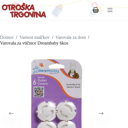
Shopping
cart
Domov
/
Varnost malčkov
/
Varovala za dom
/
Varovala za vtičnice Dreambaby 6kos