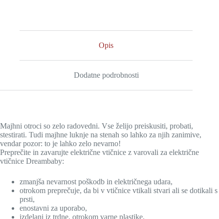
Opis
Dodatne podrobnosti
Majhni otroci so zelo radovedni. Vse želijo preiskusiti, probati,
stestirati. Tudi majhne luknje na stenah so lahko za njih zanimive,
vendar pozor: to je lahko zelo nevarno!
Preprečite in zavarujte električne vtičnice z varovali za električne
vtičnice Dreambaby:
zmanjša nevarnost poškodb in električnega udara,
otrokom preprečuje, da bi v vtičnice vtikali stvari ali se dotikali s
prsti,
enostavni za uporabo,
izdelani iz trdne, otrokom varne plastike,