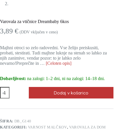
Varovala za vtičnice Dreambaby 6kos
3,89
€
(DDV vključen v ceno)
Majhni otroci so zelo radovedni. Vse želijo preiskusiti,
probati, stestirati. Tudi majhne luknje na stenah so lahko za
njih zanimive, vendar pozor: to je lahko zelo
nevarno!Preprečite in …
[Celoten opis]
Dobavljivost:
na zalogi: 1–2 dni, ni na zalogi: 14–18 dni.
Varovala
Dodaj v košarico
za
vtičnice
Dreambaby
6kos
količina
ŠIFRA:
DB_G140
KATEGORIJI:
VARNOST MALČKOV
,
VAROVALA ZA DOM