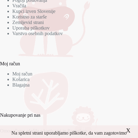
Pogoji poslovanja
Vračila
Kupci izven Slovenije
Koristno za starše
Zemljevid strani
Uporaba piškotkov
Varstvo osebnih podatkov
Moj račun
Moj račun
Košarica
Blagajna
Nakupovanje pri nas
X
Omogočamo plačila s karticami in Paypalom.
Na spletni strani uporabljamo piškotke, da vam zagotovimo