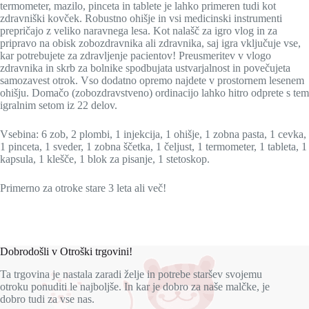
termometer, mazilo, pinceta in tablete je lahko primeren tudi kot
zdravniški kovček. Robustno ohišje in vsi medicinski instrumenti
prepričajo z veliko naravnega lesa. Kot nalašč za igro vlog in za
pripravo na obisk zobozdravnika ali zdravnika, saj igra vključuje vse,
kar potrebujete za zdravljenje pacientov! Preusmeritev v vlogo
zdravnika in skrb za bolnike spodbujata ustvarjalnost in povečujeta
samozavest otrok. Vso dodatno opremo najdete v prostornem lesenem
ohišju. Domačo (zobozdravstveno) ordinacijo lahko hitro odprete s tem
igralnim setom iz 22 delov.
Vsebina: 6 zob, 2 plombi, 1 injekcija, 1 ohišje, 1 zobna pasta, 1 cevka,
1 pinceta, 1 sveder, 1 zobna ščetka, 1 čeljust, 1 termometer, 1 tableta, 1
kapsula, 1 klešče, 1 blok za pisanje, 1 stetoskop.
Primerno za otroke stare 3 leta ali več!
Dobrodošli v Otroški trgovini!
Ta trgovina je nastala zaradi želje in potrebe staršev svojemu
otroku ponuditi le najboljše. In kar je dobro za naše malčke, je
dobro tudi za vse nas.