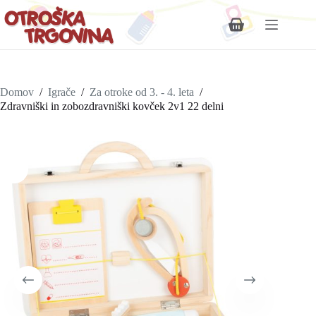
Shopping
cart
Domov
/
Igrače
/
Za otroke od 3. - 4. leta
/
Zdravniški in zobozdravniški kovček 2v1 22 delni