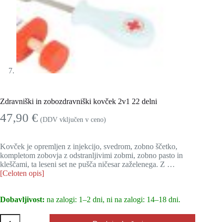
Zdravniški in zobozdravniški kovček 2v1 22 delni
47,90
€
(DDV vključen v ceno)
Kovček je opremljen z injekcijo, svedrom, zobno ščetko,
kompletom zobovja z odstranljivimi zobmi, zobno pasto in
kleščami, ta leseni set ne pušča ničesar zaželenega. Z …
[Celoten opis]
Dobavljivost:
na zalogi: 1–2 dni, ni na zalogi: 14–18 dni.
Zdravniški