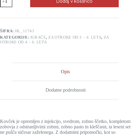
Dodaj v košarico
in
zobozdravniški
kovček
2v1
22
delni
ŠIFRA:
HL_11743
količina
KATEGORIJE:
IGRAČE
,
ZA OTROKE OD 3. - 4. LETA
,
ZA
OTROKE OD 4. - 6. LETA
Opis
Dodatne podrobnosti
Kovček je opremljen z injekcijo, svedrom, zobno ščetko, kompletom
zobovja z odstranljivimi zobmi, zobno pasto in kleščami, ta leseni set
ne pušča ničesar zaželenega. Z dodatnimi pripomočki, kot so