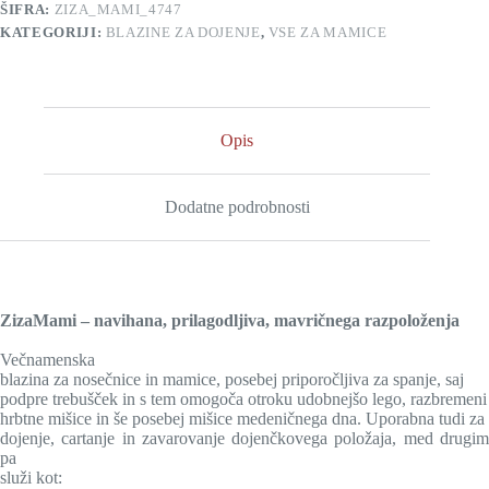
ŠIFRA:
ZIZA_MAMI_4747
KATEGORIJI:
BLAZINE ZA DOJENJE
,
VSE ZA MAMICE
Opis
Dodatne podrobnosti
ZizaMami – navihana, prilagodljiva, mavričnega razpoloženja
Večnamenska
blazina za nosečnice in mamice, posebej priporočljiva za spanje, saj
podpre trebušček in s tem omogoča otroku udobnejšo lego, razbremeni
hrbtne mišice in še posebej mišice medeničnega dna. Uporabna tudi za
dojenje, cartanje in zavarovanje dojenčkovega položaja, med drugim
pa
služi kot: