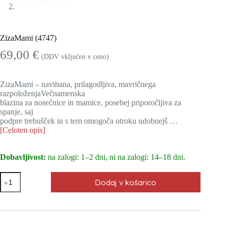
ZizaMami (4747)
69,00
€
(DDV vključen v ceno)
ZizaMami – navihana, prilagodljiva, mavričnega
razpoloženjaVečnamenska
blazina za nosečnice in mamice, posebej priporočljiva za
spanje, saj
podpre trebušček in s tem omogoča otroku udobnejš …
[Celoten opis]
Dobavljivost:
na zalogi: 1–2 dni, ni na zalogi: 14–18 dni.
ZizaMami
Dodaj v košarico
(4747)
količina