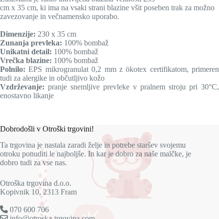
cm x 35 cm, ki ima na vsaki strani blazine všit poseben trak za možno
zavezovanje in večnamensko uporabo.
Dimenzije:
230 x 35 cm
Zunanja prevleka:
100% bombaž
Unikatni detail:
100% bombaž
Vrečka blazine:
100% bombaž
Polnilo:
EPS mikrogranulat 0,2 mm z ökotex certifikatom, primeren
tudi za alergike in občutljivo kožo
Vzdrževanje:
pranje snemljive prevleke v pralnem stroju pri 30°C,
enostavno likanje
Dobrodošli v Otroški trgovini!
Ta trgovina je nastala zaradi želje in potrebe staršev svojemu
otroku ponuditi le najboljše. In kar je dobro za naše malčke, je
dobro tudi za vse nas.
Otroška trgovina d.o.o.
Kopivnik 10, 2313 Fram
070 600 706
info@otroska-trgovina.com