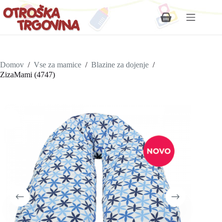
Shopping
cart
Domov
/
Vse za mamice
/
Blazine za dojenje
/
ZizaMami (4747)