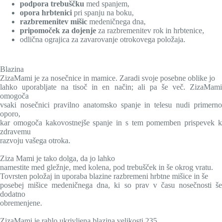
podpora trebuščku
med spanjem,
opora hrbtenici
pri spanju na boku,
razbremenitev mišic
medeničnega dna,
pripomoček za dojenje
za razbremenitev rok in hrbtenice,
odlična ograjica za zavarovanje otrokovega položaja.
Blazina
ZizaMami je za nosečnice in mamice. Zaradi svoje posebne oblike jo
lahko uporabljate na tisoč in en način; ali pa še več. ZizaMami
omogoča
vsaki nosečnici pravilno anatomsko spanje in telesu nudi primerno
oporo,
kar omogoča kakovostnejše spanje in s tem pomemben prispevek k
zdravemu
razvoju vašega otroka.
Ziza Mami je tako dolga, da jo lahko
namestite med gležnje, med kolena, pod trebušček in še okrog vratu.
Tovrsten položaj in uporaba blazine razbremeni hrbtne mišice in še
posebej mišice medeničnega dna, ki so prav v času nosečnosti še
dodatno
obremenjene.
ZizaMami je rahlo ukrivljena blazina velikosti 235