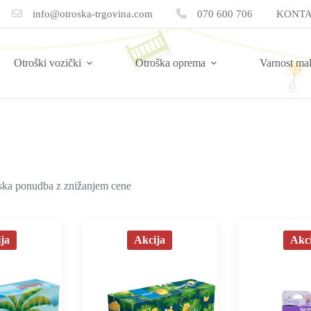
info@otroska-trgovina.com
070 600 706
KONTA
Otroški vozički
Otroška oprema
Varnost ma
ska ponudba z znižanjem cene
ja
Akcija
Akci