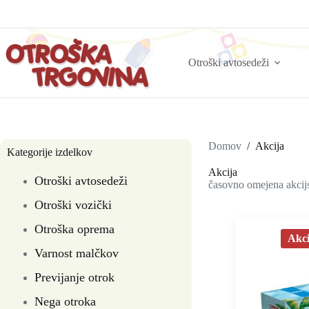
Otroški avtosedeži
Domov
/
Akcija
Kategorije izdelkov
Akcija
Otroški avtosedeži
časovno omejena akcij
Otroški vozički
Otroška oprema
Akci
Varnost malčkov
Previjanje otrok
Nega otroka