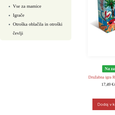
Vse za mamice
Igrače
Otroška oblačila in otroški
čevlji
Na za
Družabna igra R
17,49
€
I
T
c
c
j
j
b
1
Dodaj v k
2