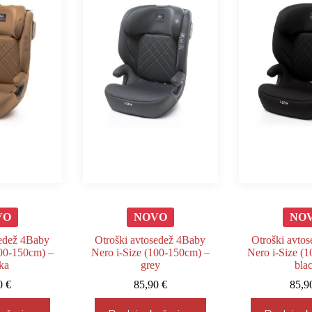
VO
NOVO
NO
sedež 4Baby
Otroški avtosedež 4Baby
Otroški avto
100-150cm) –
Nero i-Size (100-150cm) –
Nero i-Size (
ka
grey
bla
0
€
85,90
€
85,