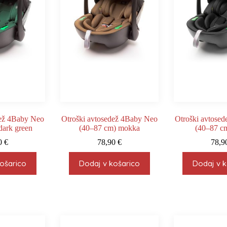
dež 4Baby Neo
Otroški avtosedež 4Baby Neo
Otroški avtose
dark green
(40–87 cm) mokka
(40–87 cm
0
€
78,90
€
78,
ošarico
Dodaj v košarico
Dodaj v k