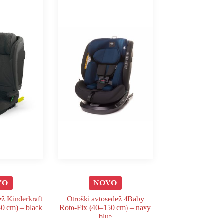
VO
NOVO
ež Kinderkraft
Otroški avtosedež 4Baby
0 cm) – black
Roto‑Fix (40–150 cm) – navy
blue