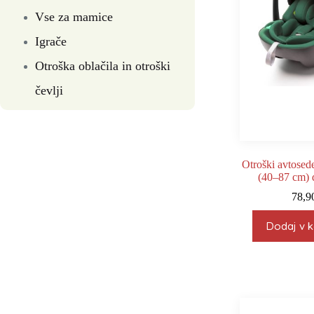
Vse za mamice
Igrače
Otroška oblačila in otroški
čevlji
Otroški avtose
(40–87 cm) 
78,9
Dodaj v k