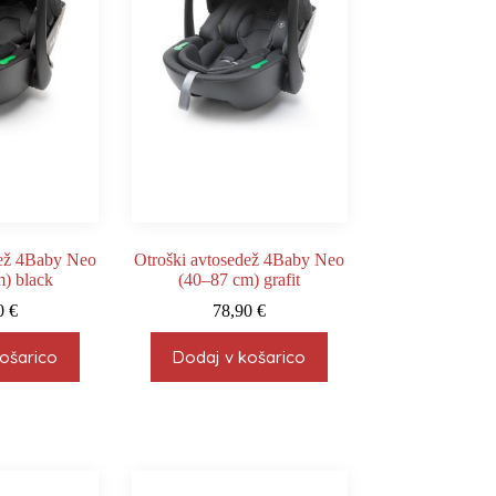
dež 4Baby Neo
Otroški avtosedež 4Baby Neo
) black
(40–87 cm) grafit
90
€
78,90
€
ošarico
Dodaj v košarico