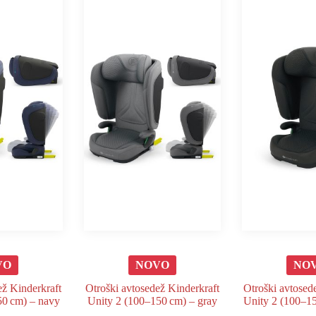
VO
NOVO
NO
ež Kinderkraft
Otroški avtosedež Kinderkraft
Otroški avtosed
50 cm) – navy
Unity 2 (100–150 cm) – gray
Unity 2 (100–15