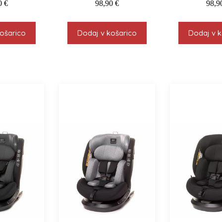
0
€
98,90
€
98,
ošarico
Dodaj v košarico
Dodaj v k