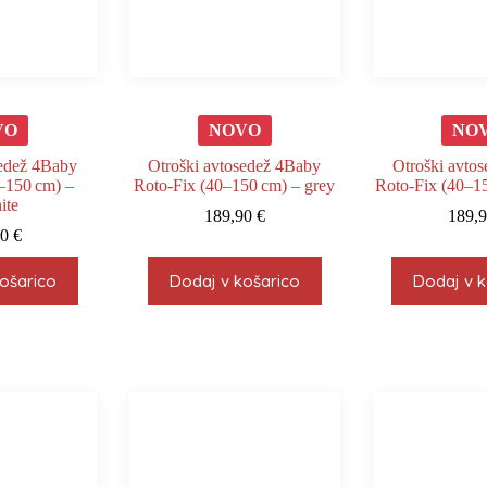
VO
NOVO
NO
sedež 4Baby
Otroški avtosedež 4Baby
Otroški avto
–150 cm) –
Roto‑Fix (40–150 cm) – grey
Roto‑Fix (40–15
ite
189,90
€
189,
90
€
ošarico
Dodaj v košarico
Dodaj v k