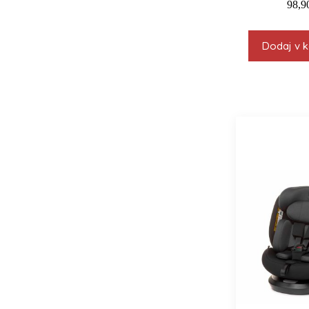
98,9
Dodaj v k