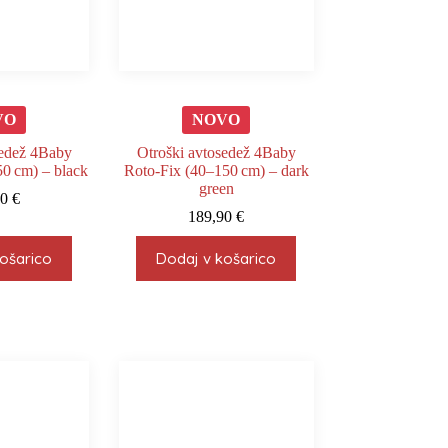
VO
NOVO
sedež 4Baby
Otroški avtosedež 4Baby
0 cm) – black
Roto‑Fix (40–150 cm) – dark
green
90
€
189,90
€
ošarico
Dodaj v košarico