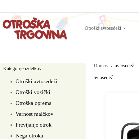
Otroški avtosedeži
Domov
/
avtosedež
Kategorije izdelkov
avtosedež
Otroški avtosedeži
Otroški vozički
Otroška oprema
Varnost malčkov
Previjanje otrok
Nega otroka