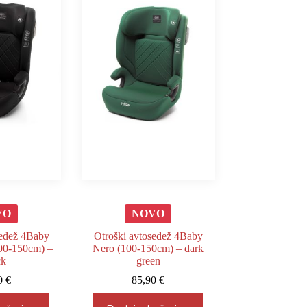
VO
NOVO
sedež 4Baby
Otroški avtosedež 4Baby
100-150cm) –
Nero (100-150cm) – dark
ck
green
90
€
85,90
€