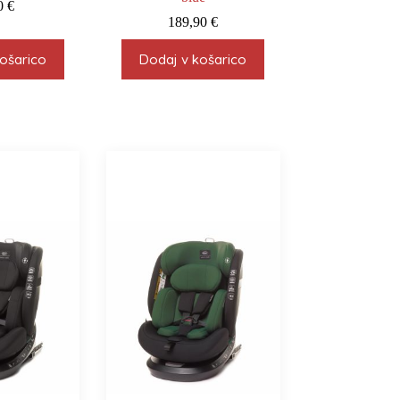
90
€
189,90
€
ošarico
Dodaj v košarico