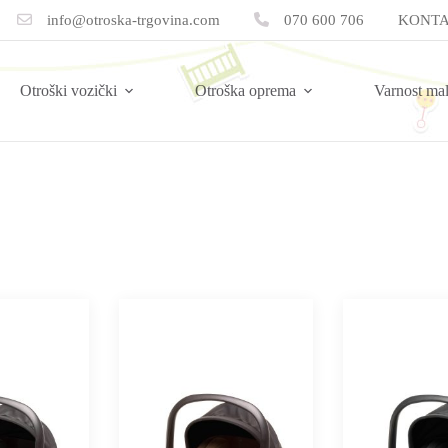
info@otroska-trgovina.com
070 600 706
KONTA
Otroški vozički
Otroška oprema
Varnost ma