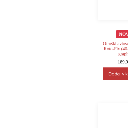
NO
Otroški avto
Roto‑Fix (40
graph
189,
Dodaj v k