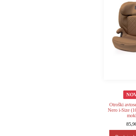
NO
Otroški avto
Nero i-Size (
mok
85,9