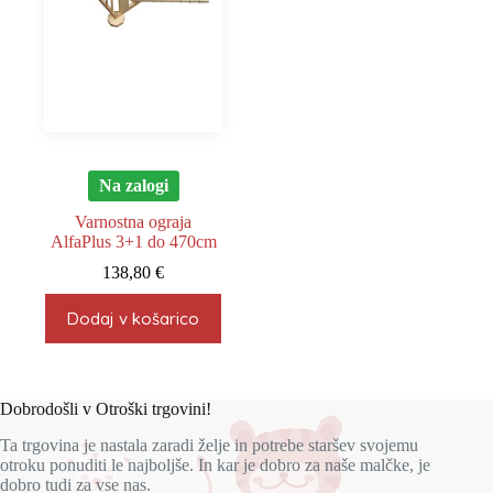
Na zalogi
Varnostna ograja
AlfaPlus 3+1 do 470cm
138,80
€
Dodaj v košarico
Dobrodošli v Otroški trgovini!
Ta trgovina je nastala zaradi želje in potrebe staršev svojemu
otroku ponuditi le najboljše. In kar je dobro za naše malčke, je
dobro tudi za vse nas.