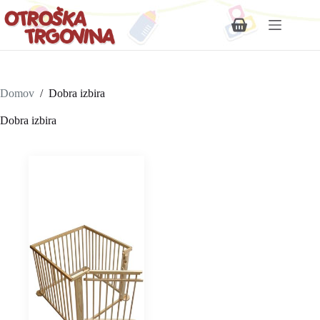
Shopping
cart
Domov
/
Dobra izbira
Dobra izbira