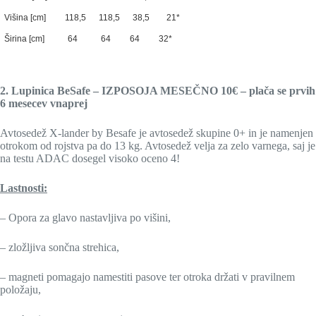
Višina [cm] 118,5 118,5 38,5 21*
Širina [cm] 64 64 64 32*
2. Lupinica BeSafe – IZPOSOJA MESEČNO 10€ – plača se prvih
6 mesecev vnaprej
Avtosedež X-lander by Besafe je avtosedež skupine 0+ in je namenjen
otrokom od rojstva pa do 13 kg. Avtosedež velja za zelo varnega, saj je
na testu ADAC dosegel visoko oceno 4!
Lastnosti:
– Opora za glavo nastavljiva po višini,
– zložljiva sončna strehica,
– magneti pomagajo namestiti pasove ter otroka držati v pravilnem
položaju,