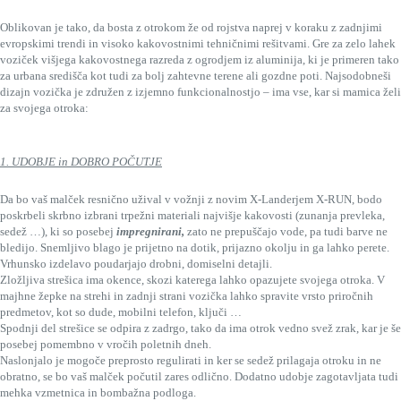
Oblikovan je tako, da bosta z otrokom že od rojstva naprej v koraku z zadnjimi
evropskimi trendi in visoko kakovostnimi tehničnimi rešitvami. Gre za zelo lahek
voziček višjega kakovostnega razreda z ogrodjem iz aluminija, ki je primeren tako
za urbana središča kot tudi za bolj zahtevne terene ali gozdne poti. Najsodobneši
dizajn vozička je združen z izjemno funkcionalnostjo – ima vse, kar si mamica želi
za svojega otroka:
1. UDOBJE in DOBRO POČUTJE
Da bo vaš malček resnično užival v vožnji z novim X-Landerjem X-RUN, bodo
poskrbeli skrbno izbrani trpežni materiali najvišje kakovosti (zunanja prevleka,
sedež …), ki so posebej
impregnirani
,
zato ne prepuščajo vode, pa tudi barve ne
bledijo. Snemljivo blago je prijetno na dotik, prijazno okolju in ga lahko perete.
Vrhunsko izdelavo poudarjajo drobni, domiselni detajli.
Zložljiva strešica ima okence, skozi katerega lahko opazujete svojega otroka. V
majhne žepke na strehi in zadnji strani vozička lahko spravite vrsto priročnih
predmetov, kot so dude, mobilni telefon, ključi …
Spodnji del strešice se odpira z zadrgo, tako da ima otrok vedno svež zrak, kar je še
posebej pomembno v vročih poletnih dneh.
Naslonjalo je mogoče preprosto regulirati in ker se sedež prilagaja otroku in ne
obratno, se bo vaš malček počutil zares odlično. Dodatno udobje zagotavljata tudi
mehka vzmetnica in bombažna podloga.