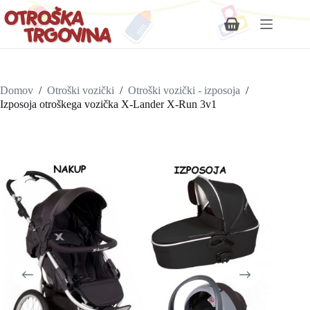
Shopping
cart
Domov
/
Otroški vozički
/
Otroški vozički - izposoja
/
Izposoja otroškega vozička X-Lander X-Run 3v1