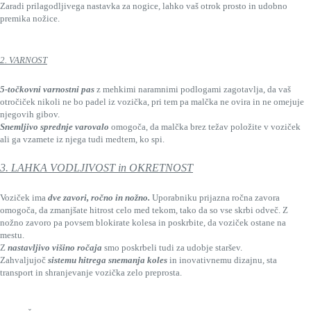
Zaradi prilagodljivega nastavka za nogice, lahko vaš otrok prosto in udobno
premika nožice.
2. VARNOST
5-točkovni varnostni pas
z mehkimi naramnimi podlogami zagotavlja, da vaš
otročiček nikoli ne bo padel iz vozička, pri tem pa malčka ne ovira in ne omejuje
njegovih gibov.
Snemljivo sprednje varovalo
omogoča, da malčka brez težav položite v voziček
ali ga vzamete iz njega tudi medtem, ko spi.
3. LAHKA VODLJIVOST in OKRETNOST
Voziček ima
dve zavori, ročno in nožno.
Uporabniku prijazna ročna zavora
omogoča, da zmanjšate hitrost celo med tekom, tako da so vse skrbi odveč. Z
nožno zavoro pa povsem blokirate kolesa in poskrbite, da voziček ostane na
mestu.
Z
nastavljivo višino ročaja
smo poskrbeli tudi za udobje staršev.
Zahvaljujoč
sistemu hitrega snemanja koles
in inovativnemu dizajnu, sta
transport in shranjevanje vozička zelo preprosta.