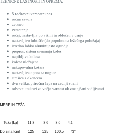
TEHNIČNE LASTNOSTI IN OPREMA:
5-točkovni varnostni pas
ročna zavora
zvonec
vzmetenje
ročaj, nastavljiv po višini in oblečen v usnje
nastavljivo hrbtišče (do popolnoma ležečega položaja)
izredno lahko aluminijasto ogrodje
preprost sistem snemanja koles
napihljiva kolesa
kolesa uležajena
nakupovalna košara
nastavljiva opora za nogice
strešica z okencem
dva velika, priročna žepa na zadnji strani
odsevni trakovi za večjo varnost ob zmanjšani vidljivosti
MERE IN TEŽA:
Teža [kg] 11,8 8,6 8,6 4,1
Dolžina [cm] 125 125 100,5 73*