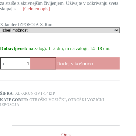
za starše z aktivnejšim življenjem. Uživajte v odkrivanju sveta
skupaj s …
[Celoten opis]
X-lander IZPOSOJA X-Run
Dobavljivost:
na zalogi: 1–2 dni, ni na zalogi: 14–18 dni.
Izposoja
Dodaj v košarico
otroškega
vozička
X-
Lander
X-
Run
ŠIFRA:
XL-XRUN-3V1-14IZP
3v1
KATEGORIJI:
OTROŠKI VOZIČKI
,
OTROŠKI VOZIČKI -
količina
IZPOSOJA
Opis