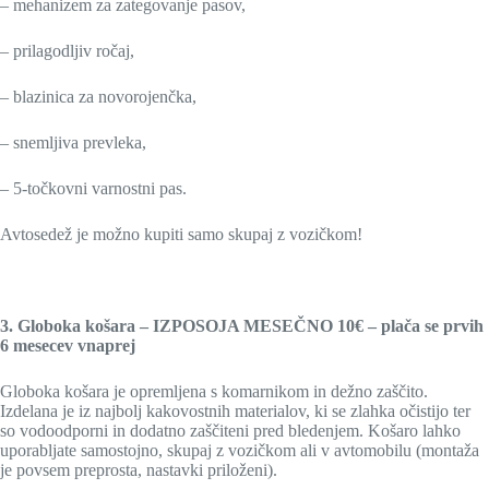
– mehanizem za zategovanje pasov,
– prilagodljiv ročaj,
– blazinica za novorojenčka,
– snemljiva prevleka,
– 5-točkovni varnostni pas.
Avtosedež je možno kupiti samo skupaj z vozičkom!
3. Globoka košara – IZPOSOJA MESEČNO 10€ – plača se prvih
6 mesecev vnaprej
Globoka košara je opremljena s komarnikom in dežno zaščito.
Izdelana je iz najbolj kakovostnih materialov, ki se zlahka očistijo ter
so vodoodporni in dodatno zaščiteni pred bledenjem. Košaro lahko
uporabljate samostojno, skupaj z vozičkom ali v avtomobilu (montaža
je povsem preprosta, nastavki priloženi).