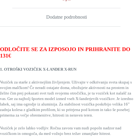
Dodatne podrobnosti
ODLOČITE SE ZA IZPOSOJO IN PRIHRANITE DO
131€
1. OTROŠKI VOZIČEK X-LANDER X-RUN
Voziček za starše z aktivnejšim življenjem. Uživajte v odkrivanju sveta skupaj s
svojim malčkom! Če neradi ostajate doma, obožujete aktivnosti na prostem in
želite čim prej pokazati svet tudi svojemu otročičku, je ta voziček kot nalašč za
vas. Gre za najbolj športen model izmed vseh X-landerjevih vozičkov. Je izredno
lahek, saj ima ogrodje iz aluminija. Za stabilnost vozička poskrbijo velika 16”
zadnja kolesa z gladkim profilom, ki so pritrjena pod kotom in tako še posebej
primerna za večje obremenitve, hitrosti in neraven teren.
Voziček je zelo lahko vodljiv. Ročna zavora vam nudi popoln nadzor nad
vozičkom in omogoča, da med vožnjo brez težav zmanjšate hitrost.