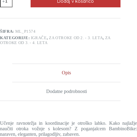
Dodaj v košarico
poganjalec
Bambinobike
(rdeč)
količina
ŠIFRA:
ML_P1574
KATEGORIJE:
IGRAČE
,
ZA OTROKE OD 2. - 3. LETA
,
ZA
OTROKE OD 3. - 4. LETA
Opis
Dodatne podrobnosti
Učenje ravnotežja in koordinacije je otroško lahko. Kako najlažje
naučiti otroka vožnje s kolesom? Z poganjalcem BambinoBike:
naraven, eleganten, prilagodljiv, zabaven.