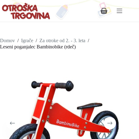
Shopping
cart
Domov
/
Igrače
/
Za otroke od 2. - 3. leta
/
Leseni poganjalec Bambinobike (rdeč)