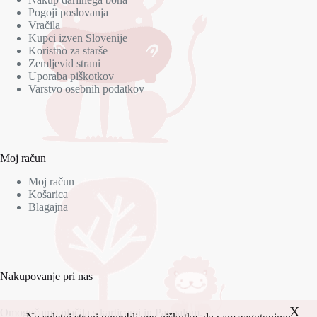
Pogoji poslovanja
Vračila
Kupci izven Slovenije
Koristno za starše
Zemljevid strani
Uporaba piškotkov
Varstvo osebnih podatkov
Moj račun
Moj račun
Košarica
Blagajna
Nakupovanje pri nas
X
Omogočamo plačila s karticami in Paypalom.