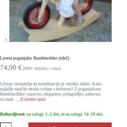
Leseni poganjalec Bambinobike (rdeč)
74,90
€
(DDV vključen v ceno)
Učenje ravnotežja in koordinacije je otroško lahko. Kako
najlažje naučiti otroka vožnje s kolesom? Z poganjalcem
BambinoBike: naraven, eleganten, prilagodljiv, zabaven.
za male …
[Celoten opis]
Dobavljivost:
na zalogi: 1–2 dni, ni na zalogi: 14–18 dni.
Leseni