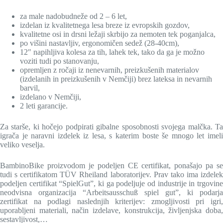
za male nadobudneže od 2 – 6 let,
izdelan iz kvalitetnega lesa breze iz evropskih gozdov,
kvalitetne osi in drsni ležaji skrbijo za nemoten tek poganjalca,
po višini nastavljiv, ergonomičen sedež (28-40cm),
12″ napihljiva kolesa za tih, lahek tek, tako da ga je možno
voziti tudi po stanovanju,
opremljen z ročaji iz nenevarnih, preizkušenih materialov
(izdelanih in preizkušenih v Nemčiji) brez lateksa in nevarnih
barvil,
izdelano v Nemčiji,
2 leti garancije.
Za starše, ki hočejo podpirati gibalne sposobnosti svojega malčka. Ta
igrača je naravni izdelek iz lesa, s katerim boste še mnogo let imeli
veliko veselja.
BambinoBike proizvodom je podeljen CE certifikat, ponašajo pa se
tudi s certifikatom TÜV Rheiland laboratorijev. Prav tako ima izdelek
podeljen certifikat “SpielGut”, ki ga podeljuje od industrije in trgovine
neodvisna organizacija “Arbeitsausschuß spiel gut”, ki podarja
zertifikat na podlagi naslednjih kriterijev: zmogljivosti pri igri,
uporabljeni materiali, način izdelave, konstrukcija, življenjska doba,
sestavljivost,…