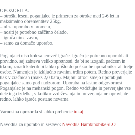
OPOZORILA:
– otroški leseni poganjalec je primeren za otroke med 2-6 let in
maksimalno obrementitev 25kg,
– ni za uporabo v prometu,
– nositi je potrebno zaščitno čelado,
– igrača nima zavor,
– samo za domačo uporabo,
Poganjalci niso kolesa temveč igrače. Igračo je potrebno uporabljati
previdno, saj zahteva veliko spretnosti, da bi se izognili padcem in
trkom, zaradi katerih bi lahko prišlo do poškodbe uporabnika ali tretje
osebe. Namenjen je izključno ravnim, trdim potem. Redno preverjajte
tlak v zračnicah (maks 2,0 bara). Majhni otroci smejo uporabljati
poganjalec samo pod nadzorom. Uporaba na lastno odgovornost.
Poganjalec je na mehanski pogon. Redno vzdržujte in preverjajte vse
dele tega izdelka, v kolikor vzdrževanja in preverjanja ne opravljate
redno, lahko igrača postane nevarna.
Varnostna opozorila si lahko preberete
tukaj
Navodila za uporabo in sestavo:
Navodila BambinobikeSLO