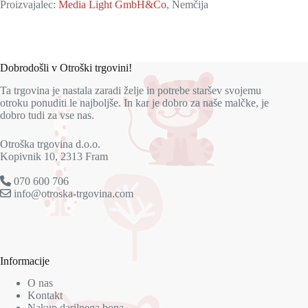
Proizvajalec:
Media Light GmbH&Co
, Nemčija
Dobrodošli v Otroški trgovini!
Ta trgovina je nastala zaradi želje in potrebe staršev svojemu
otroku ponuditi le najboljše. In kar je dobro za naše malčke, je
dobro tudi za vse nas.
Otroška trgovina d.o.o.
Kopivnik 10, 2313 Fram
070 600 706
info@otroska-trgovina.com
Informacije
O nas
Kontakt
Nakup darilnega bona