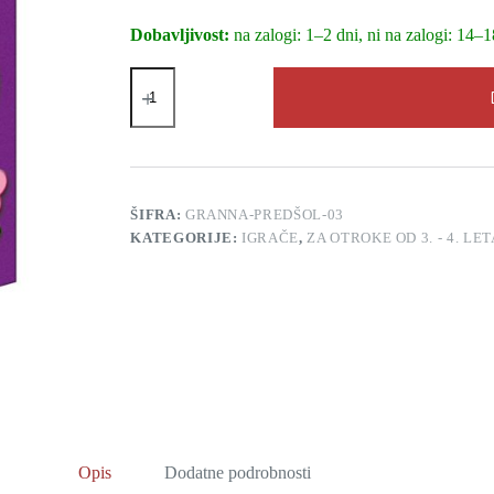
Dobavljivost:
na zalogi: 1–2 dni, ni na zalogi: 14–1
Maček
v
žaklju
(Granna)
količina
ŠIFRA:
GRANNA-PREDŠOL-03
KATEGORIJE:
IGRAČE
,
ZA OTROKE OD 3. - 4. LET
Opis
Dodatne podrobnosti