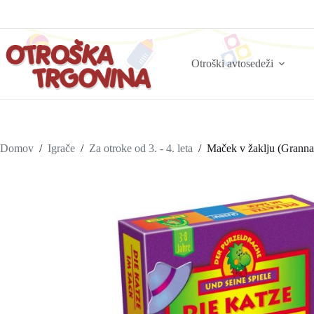
Otroški avtosedeži
Domov
/
Igrače
/
Za otroke od 3. - 4. leta
/
Maček v žaklju (Granna