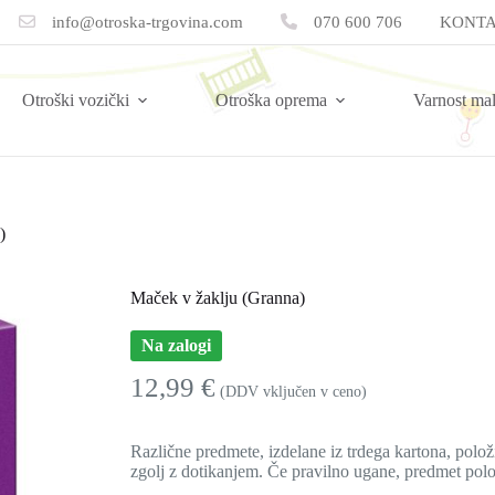
info@otroska-trgovina.com
070 600 706
KONTA
Otroški vozički
Otroška oprema
Varnost ma
)
Maček v žaklju (Granna)
Na zalogi
12,99
€
(DDV vključen v ceno)
Različne predmete, izdelane iz trdega kartona, polo
zgolj z dotikanjem. Če pravilno ugane, predmet polo