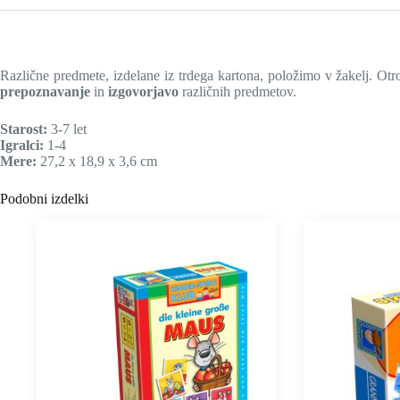
Različne predmete, izdelane iz trdega kartona, položimo v žakelj. Otro
prepoznavanje
in
izgovorjavo
različnih predmetov.
Starost:
3-7 let
Igralci:
1-4
Mere:
27,2 x 18,9 x 3,6 cm
Podobni izdelki