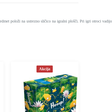
et položi na ustrezno sličico na igralni plošči. Pri igri otroci vadijo
Akcija