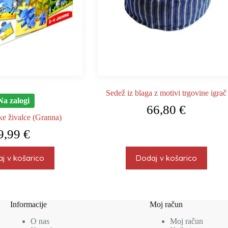
Sedež iz blaga z motivi trgovine igrač
Na zalogi
66,80
€
ke živalce (Granna)
9,99
€
j v košarico
Dodaj v košarico
Informacije
Moj račun
O nas
Moj račun