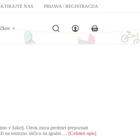
KTIRAJTE NAS
PRIJAVA / REGISTRACIJA
lčkov
Shopping
cart
žimo v žakelj. Otrok mora predmet prepoznati
ži na ustrezno sličico na igralni …
[Celoten opis]