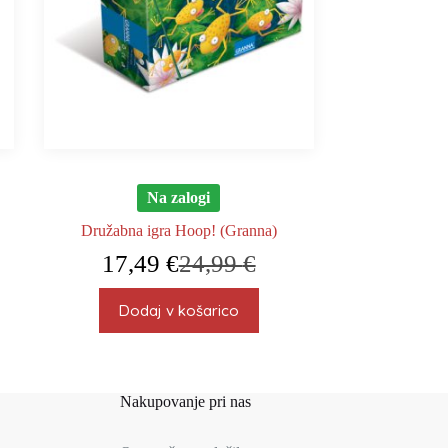
Na zalogi
Družabna igra Hoop! (Granna)
17,49
€
24,99
€
Izvirna
Trenutna
cena
cena
je
je:
Dodaj v košarico
bila:
17,49 €.
24,99 €.
Nakupovanje pri nas