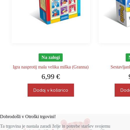
Na zalogi
Igra nasprotij mala velika miška (Granna)
Sestavljan
6,99
€
Dodaj v košarico
Doda
Dobrodošli v Otroški trgovini!
Ta trgovina je nastala zaradi želje in potrebe staršev svojemu