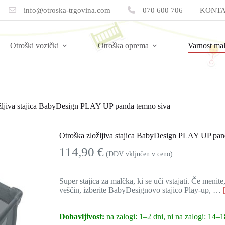
info@otroska-trgovina.com
070 600 706
KONTA
Otroški vozički
Otroška oprema
Varnost ma
žljiva stajica BabyDesign PLAY UP panda temno siva
Otroška zložljiva stajica BabyDesign PLAY UP pan
114,90
€
(DDV vključen v ceno)
Super stajica za malčka, ki se uči vstajati. Če menit
veščin, izberite BabyDesignovo stajico Play-up, …
Dobavljivost:
na zalogi: 1–2 dni, ni na zalogi: 14–1