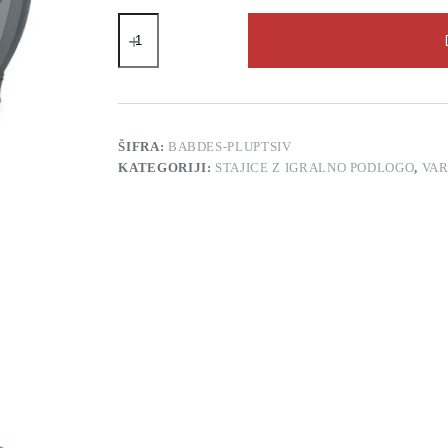
Otroška
zložljiva
stajica
BabyDesign
PLAY
UP
panda
temno
ŠIFRA:
BABDES-PLUPTSIV
siva
KATEGORIJI:
STAJICE Z IGRALNO PODLOGO
,
VA
količina