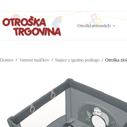
Otroški avtosedeži
Domov
/
Varnost malčkov
/
Stajice z igralno podlogo
/
Otroška zlo