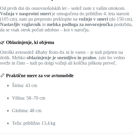
Od prvih dni do osnovnošolskih let – sedež raste z vašim otrokom.
Vožnja v nasprotni smeri
je omogočena do približno 4. leta starosti
(105 cm), nato pa preprosto preklopite na
vožnjo v smeri
(do 150 cm).
Nastavljiv vzglavnik
in
mehka podloga za novorojenčka
poskrbita,
da se vsak otrok počuti udobno – kot v naročju.
🌿
Oblazinjenje, ki objema
Otroški avtosedež 4Baby Roto-fix ni le varen – je tudi prijeten na
dotik. Mehko
oblazinjenje je snemljivo in pralno
, zato bo vedno
sveže in čisto – tudi po dolgi vožnji ali koščku piškota preveč.
📏
Praktične mere za vse avtomobile
Širina: 43 cm
Višina: 58–70 cm
Globina: 48 cm
Teža: približno 13,4 kg