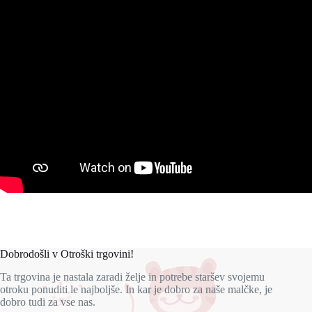
Dobrodošli v Otroški trgovini!
Ta trgovina je nastala zaradi želje in potrebe staršev svojemu
otroku ponuditi le najboljše. In kar je dobro za naše malčke, je
dobro tudi za vse nas.