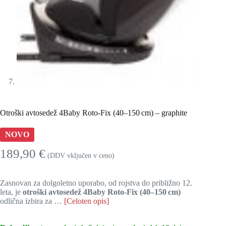
Otroški avtosedež 4Baby Roto‑Fix (40–150 cm) – graphite
NOVO
189,90
€
(DDV vključen v ceno)
Zasnovan za dolgoletno uporabo, od rojstva do približno 12.
leta, je
otroški avtosedež 4Baby Roto‑Fix (40–150 cm)
odlična izbira za …
[Celoten opis]