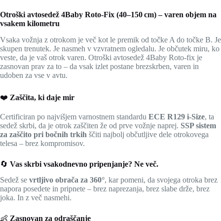
Otroški avtosedež 4Baby Roto‑Fix (40–150 cm) – varen objem na
vsakem kilometru
Vsaka vožnja z otrokom je več kot le premik od točke A do točke B. Je
skupen trenutek. Je nasmeh v vzvratnem ogledalu. Je občutek miru, ko
veste, da je vaš otrok varen. Otroški avtosedež 4Baby Roto-fix je
zasnovan prav za to – da vsak izlet postane brezskrben, varen in
udoben za vse v avtu.
❤️
Zaščita, ki daje mir
Certificiran po najvišjem varnostnem standardu
ECE R129 i‑Size
, ta
sedež skrbi, da je otrok zaščiten že od prve vožnje naprej.
SSP sistem
za zaščito pri bočnih trkih
ščiti najbolj občutljive dele otrokovega
telesa – brez kompromisov.
🔄
Vas skrbi vsakodnevno pripenjanje? Ne več.
Sedež se
vrtljivo obrača za 360°
, kar pomeni, da svojega otroka brez
napora posedete in pripnete – brez naprezanja, brez slabe drže, brez
joka. In z več nasmehi.
👶
Zasnovan za odraščanje