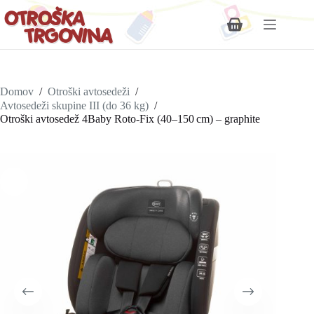
Shopping
cart
Domov
/
Otroški avtosedeži
/
Avtosedeži skupine III (do 36 kg)
/
Otroški avtosedež 4Baby Roto‑Fix (40–150 cm) – graphite