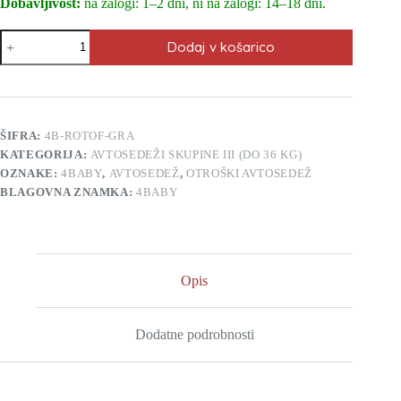
Dobavljivost:
na zalogi: 1–2 dni, ni na zalogi: 14–18 dni.
Otroški
Dodaj v košarico
avtosedež
4Baby
Roto‑Fix
(40–
150 cm)
-
ŠIFRA:
4B-ROTOF-GRA
graphite
KATEGORIJA:
AVTOSEDEŽI SKUPINE III (DO 36 KG)
količina
OZNAKE:
4BABY
,
AVTOSEDEŽ
,
OTROŠKI AVTOSEDEŽ
BLAGOVNA ZNAMKA:
4BABY
Opis
Dodatne podrobnosti