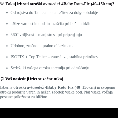
💛
Zakaj izbrati otroški avtosedež 4Baby Roto‑Fix (40–150 cm)?
Od rojstva do 12. leta – ena rešitev za dolgo obdobje
i‑Size varnost in dodatna zaščita pri bočnih trkih
360° vrtljivost – manj stresa pri pripenjanju
Udobno, zračno in pralno oblazinjenje
ISOFIX + Top Tether – zanesljiva, stabilna pritrditev
Sedež, ki vašega otroka spremlja pri odraščanju
🛒
Vaš naslednji izlet se začne tukaj
Izberite
otroški avtosedež 4Baby Roto‑Fix (40–150 cm)
in svojemu
otroku podarite varen in nežen začetek vsake poti. Naj vsaka vožnja
postane priložnost za bližino.